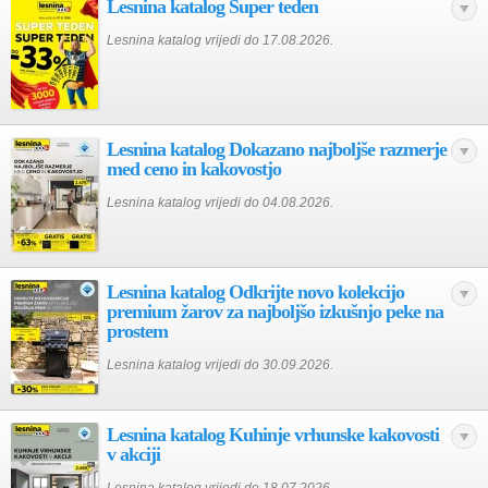
Lesnina katalog Super teden
Lesnina katalog vrijedi do 17.08.2026.
Lesnina katalog Dokazano najboljše razmerje
med ceno in kakovostjo
Lesnina katalog vrijedi do 04.08.2026.
Lesnina katalog Odkrijte novo kolekcijo
premium žarov za najboljšo izkušnjo peke na
prostem
Lesnina katalog vrijedi do 30.09.2026.
Lesnina katalog Kuhinje vrhunske kakovosti
v akciji