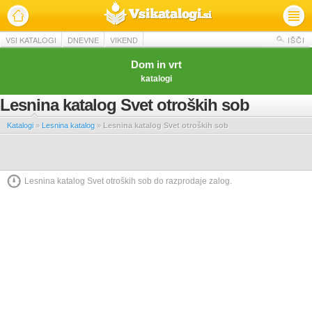
VSI KATALOGI
DNEVNE
VIKEND
IŠČI
Dom in vrt
katalogi
Lesnina katalog Svet otroških sob
Katalogi
»
Lesnina katalog
»
Lesnina katalog Svet otroških sob
Lesnina katalog Svet otroških sob do razprodaje zalog.