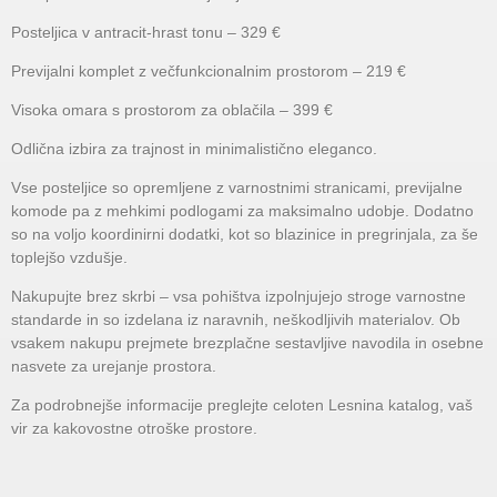
Posteljica v antracit-hrast tonu – 329 €
Previjalni komplet z večfunkcionalnim prostorom – 219 €
Visoka omara s prostorom za oblačila – 399 €
Odlična izbira za trajnost in minimalistično eleganco.
Vse posteljice so opremljene z varnostnimi stranicami, previjalne
komode pa z mehkimi podlogami za maksimalno udobje. Dodatno
so na voljo koordinirni dodatki, kot so blazinice in pregrinjala, za še
toplejšo vzdušje.
Nakupujte brez skrbi – vsa pohištva izpolnjujejo stroge varnostne
standarde in so izdelana iz naravnih, neškodljivih materialov. Ob
vsakem nakupu prejmete brezplačne sestavljive navodila in osebne
nasvete za urejanje prostora.
Za podrobnejše informacije preglejte celoten Lesnina katalog, vaš
vir za kakovostne otroške prostore.