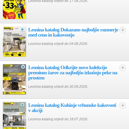
Lesnina katalog vrijedi do 17.08.2026.
Lesnina katalog Dokazano najboljše razmerje
med ceno in kakovostjo
Lesnina katalog vrijedi do 04.08.2026.
Lesnina katalog Odkrijte novo kolekcijo
premium žarov za najboljšo izkušnjo peke na
prostem
Lesnina katalog vrijedi do 30.09.2026.
Lesnina katalog Kuhinje vrhunske kakovosti
v akciji
Lesnina katalog vrijedi do 18.07.2026.