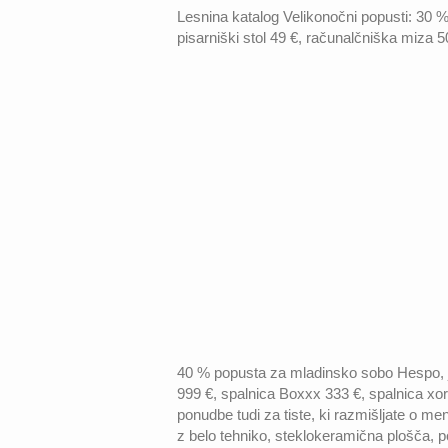
Lesnina katalog Velikonočni popusti: 30 
pisarniški stol 49 €, računalčniška miza 
40 % popusta za mladinsko sobo Hespo, je
999 €, spalnica Boxxx 333 €, spalnica xo
ponudbe tudi za tiste, ki razmišljate o me
z belo tehniko, steklokeramična plošča, p