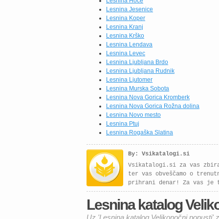
Lesnina Hoče
združujejo vrhunsko
Lesnina Jesenice
kakovost, funkcionalnost in
Lesnina Koper
eleganten videz. Izbirate
Lesnina Kranj
lahko med različnimi
Lesnina Krško
postavitvami in barvnimi
Lesnina Lendava
kombinacijami, […]
Lesnina Levec
Lesnina Ljubljana Brdo
Lesnina Ljubljana Rudnik
Lesnina Ljutomer
Lesnina Murska Sobota
Lesnina Nova Gorica Kromberk
Lesnina Nova Gorica Rožna dolina
Lesnina Novo mesto
Lesnina Ptuj
Lesnina Rogaška Slatina
By: Vsikatalogi.si
Vsikatalogi.si za vas zbir
ter vas obveščamo o trenut
prihrani denar! Za vas je 
Lesnina katalog Veliko
Uz 'Lesnina katalog Velikonočni popusti' 