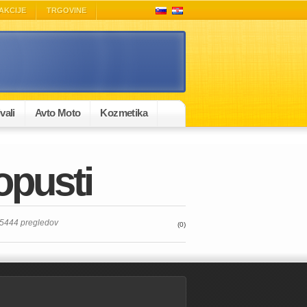
AKCIJE
TRGOVINE
vali
Avto Moto
Kozmetika
opusti
 5444 pregledov
(0)