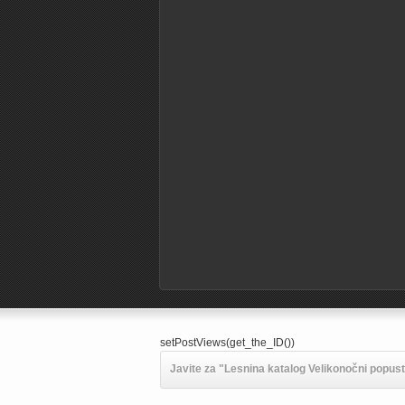
setPostViews(get_the_ID())
Javite za "Lesnina katalog Velikonočni popusti