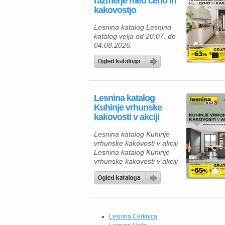
razmerje med ceno in
kakovostjo
Lesnina katalog Lesnina
katalog velja od 20.07. do
04.08.2026.
Lesnina katalog
Kuhinje vrhunske
kakovosti v akciji
Lesnina katalog Kuhinje
vrhunske kakovosti v akciji
Lesnina katalog Kuhinje
vrhunske kakovosti v akciji
velja do 18.07.2026. Če
iščete novo kuhinjo, je zdaj
odlična priložnost, da
izkoristite ugodnosti iz
kataloga Lesnina XXXL.
Na voljo so sodobne
Lesnina Cerknica
kuhinje po meri, ki