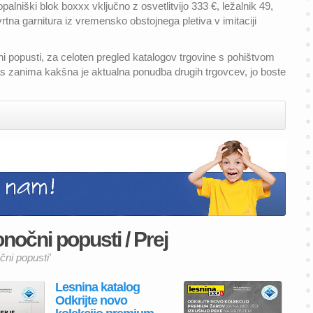
alniški blok boxxx vključno z osvetlitvijo 333 €, ležalnik 49,
rtna garnitura iz vremensko obstojnega pletiva v imitaciji
ni popusti, za celoten pregled katalogov trgovine s pohištvom
as zanima kakšna je aktualna ponudba drugih trgovcev, jo boste
nočni popusti / Prej
čni popusti'
Lesnina katalog
Odkrijte novo