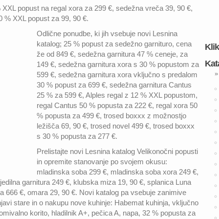
% XXL popust na regal xora za 299 €, sedežna vreča 39, 90 €,
50 % XXL popust za 99, 90 €.
Odlične ponudbe, ki jih vsebuje novi Lesnina
katalog; 25 % popust za sedežno garnituro, cena
Kli
že od 849 €, sedežna garnitura 47 % ceneje, za
Kat
149 €, sedežna garnitura xora s 30 % popustom za
»
599 €, sedežna garnitura xora vključno s predalom
30 % popust za 699 €, sedežna garnitura Cantus
25 % za 599 €, Alples regal z 12 % XXL popustom,
regal Cantus 50 % popusta za 222 €, regal xora 50
% popusta za 499 €, trosed boxxx z možnostjo
ležišča 69, 90 €, trosed novel 499 €, trosed boxxx
s 30 % popusta za 277 €.
Prelistajte novi Lesnina katalog Velikonočni popusti
in opremite stanovanje po svojem okusu:
mladinska soba 299 €, mladinska soba xora 249 €,
dilna garnitura 249 €, klubska miza 19, 90 €, splanica Luna
ra 666 €, omara 29, 90 €. Novi katalog pa vsebuje zanimive
njavi stare in o nakupu nove kuhinje: Habemat kuhinja, vključno
omivalno korito, hladilnik A+, pečica A, napa, 32 % popusta za