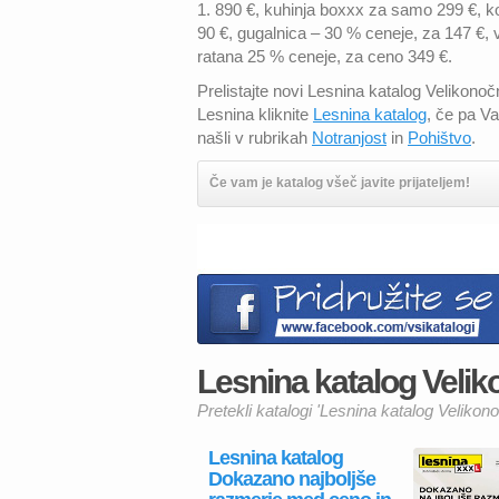
1. 890 €, kuhinja boxxx za samo 299 €, kop
90 €, gugalnica – 30 % ceneje, za 147 €, v
ratana 25 % ceneje, za ceno 349 €.
Prelistajte novi Lesnina katalog Velikonoč
Lesnina kliknite
Lesnina katalog
, če pa V
našli v rubrikah
Notranjost
in
Pohištvo
.
Če vam je katalog všeč javite prijateljem!
Lesnina katalog Veliko
Pretekli katalogi 'Lesnina katalog Velikono
Lesnina katalog
Dokazano najboljše