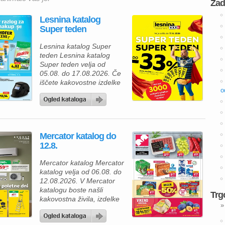
Zad
Lesnina katalog
Super teden
Lesnina katalog Super
teden Lesnina katalog
Super teden velja od
05.08. do 17.08.2026. Če
iščete kakovostne izdelke
o
za prijetnejši in lepše
urejen dom, vas bo
aktualna ponudba iz
Lesnina kataloga zagotovo
navdušila. Izkoristite
Mercator katalog do
odlične akcijske cene in
12.8.
bogato izbiro izdelkov za
spalnico, kopalnico,
Mercator katalog Mercator
kuhinjo in jedilnico ter svoj
katalog velja od 06.08. do
dom opremite po
12.08.2026. V Mercator
ugodnejših cenah. Poleg
katalogu boste našli
številnih […]
Trg
kakovostna živila, izdelke
»
za gospodinjstvo in
številne priljubljene