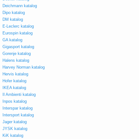
Deichmann katalog
Dipo katalog
DM katalog
E-Leclerc katalog
Eurospin katalog
GA katalog
Gigasport katalog
Gorenje katalog
Halens katalog
Harvey Norman katalog
Hervis katalog
Hofer katalog
IKEA katalog
Il Ambienti katalog
Inpos katalog
Interspar katalog
Intersport katalog
Jager katalog
JYSK katalog
KiK katalog