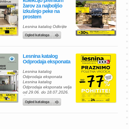
kolekcijo premium
žarov za najboljšo
izkušnjo peke na
prostem
Lesnina katalog Odkrijte
novo kolekcijo premium
žarov za najboljšo izkušnjo
peke na prostem Lesnina
katalog velja od 06.07. do
30.09.2026.
Lesnina katalog
Odprodaja eksponata
Lesnina katalog
Odprodaja eksponata
Lesnina katalog
Odprodaja eksponata velja
od 29.06. do 18.07.2026.
Če razmišljate o prenovi
svojega doma, je zdaj
odlična priložnost, da
izkoristite Lesnina poletno
razprodajo eksponatov z
izjemnimi popusti. V
Lesnina katalogu vas