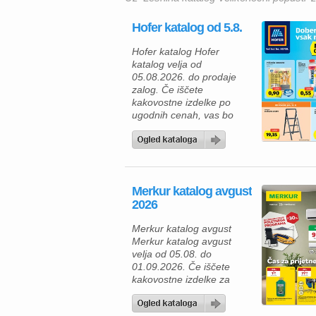
Hofer katalog od 5.8.
Hofer katalog Hofer
katalog velja od
05.08.2026. do prodaje
zalog. Če iščete
kakovostne izdelke po
ugodnih cenah, vas bo
aktualna ponudba HOFER
zagotovo navdušila. Med
izdelki za vsakodnevno
uporabo najdete številne
prehrambene izdelke,
Merkur katalog avgust
pijače, izdelke za dom in
2026
gospodinjstvo ter
uporabne pripomočke za
Merkur katalog avgust
različna opravila. Za hiter
Merkur katalog avgust
zajtrk ali malico lahko
velja od 05.08. do
izberete piščančje
01.09.2026. Če iščete
hrenovke 200 […]
kakovostne izdelke za
dom, vrt in delavnico, vas
bo aktualna ponudba iz