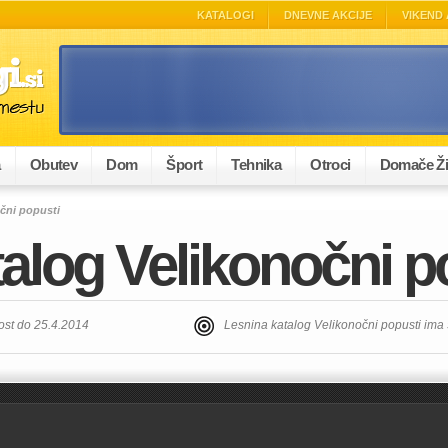
KATALOGI
DNEVNE AKCIJE
VIKEND 
a
Obutev
Dom
Šport
Tehnika
Otroci
Domače Ži
čni popusti
alog Velikonočni p
ost do 25.4.2014
Lesnina katalog Velikonočni popusti ima