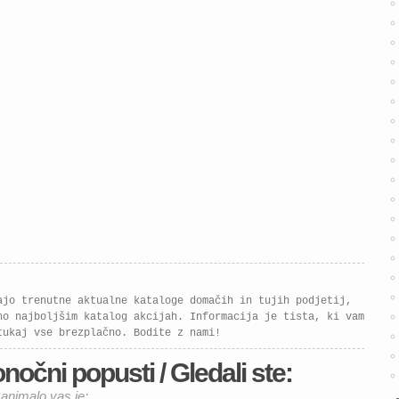
čakajo kakovostne kuhinje,
spalnice in dnevno
pohištvo, ki bodo vašemu
domu dali sodoben videz
in več funkcionalnosti.
Izkoristite znižanja […]
ajo trenutne aktualne kataloge domačih in tujih podjetij,
no najboljšim katalog akcijah. Informacija je tista, ki vam
tukaj vse brezplačno. Bodite z nami!
nočni popusti / Gledali ste:
zanimalo vas je: