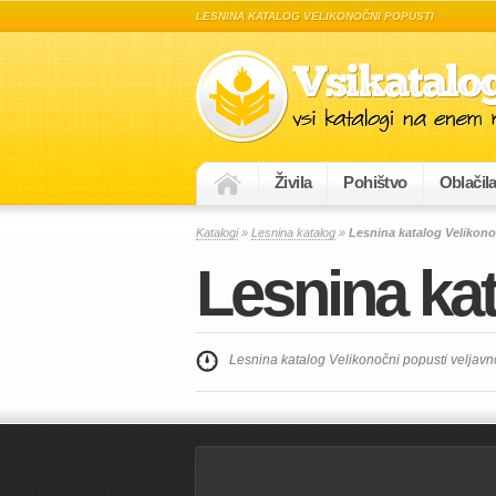
LESNINA KATALOG VELIKONOČNI POPUSTI
Živila
Pohištvo
Oblačil
Katalogi
»
Lesnina katalog
»
Lesnina katalog Velikono
Lesnina kat
Lesnina katalog Velikonočni popusti veljavn