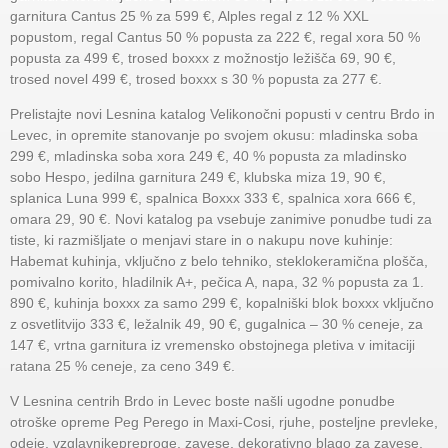
garnitura Cantus 25 % za 599 €, Alples regal z 12 % XXL
popustom, regal Cantus 50 % popusta za 222 €, regal xora 50 %
popusta za 499 €, trosed boxxx z možnostjo ležišča 69, 90 €,
trosed novel 499 €, trosed boxxx s 30 % popusta za 277 €.
Prelistajte novi Lesnina katalog Velikonočni popusti v centru Brdo in
Levec, in opremite stanovanje po svojem okusu: mladinska soba
299 €, mladinska soba xora 249 €, 40 % popusta za mladinsko
sobo Hespo, jedilna garnitura 249 €, klubska miza 19, 90 €,
splanica Luna 999 €, spalnica Boxxx 333 €, spalnica xora 666 €,
omara 29, 90 €. Novi katalog pa vsebuje zanimive ponudbe tudi za
tiste, ki razmišljate o menjavi stare in o nakupu nove kuhinje:
Habemat kuhinja, vključno z belo tehniko, steklokeramična plošča,
pomivalno korito, hladilnik A+, pečica A, napa, 32 % popusta za 1.
890 €, kuhinja boxxx za samo 299 €, kopalniški blok boxxx vključno
z osvetlitvijo 333 €, ležalnik 49, 90 €, gugalnica – 30 % ceneje, za
147 €, vrtna garnitura iz vremensko obstojnega pletiva v imitaciji
ratana 25 % ceneje, za ceno 349 €.
V Lesnina centrih Brdo in Levec boste našli ugodne ponudbe
otroške opreme Peg Perego in Maxi-Cosi, rjuhe, posteljne prevleke,
odeje, vzglavnikepreproge, zavese, dekorativno blago za zavese,