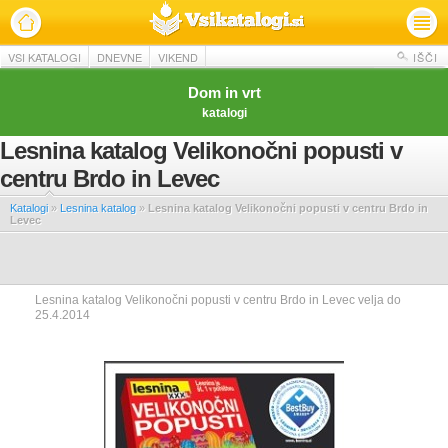
VSI KATALOGI
DNEVNE
VIKEND
IŠČI
Dom in vrt
katalogi
Lesnina katalog Velikonočni popusti v
centru Brdo in Levec
Katalogi
»
Lesnina katalog
»
Lesnina katalog Velikonočni popusti v centru Brdo in
Levec
Lesnina katalog Velikonočni popusti v centru Brdo in Levec velja do
25.4.2014