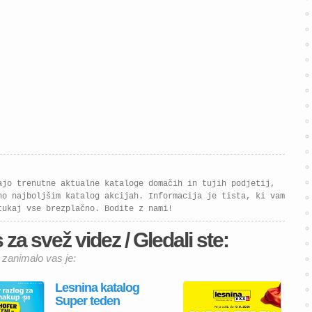
in več funkcionalnosti.
Izkoristite znižanja […]
ajo trenutne aktualne kataloge domačih in tujih podjetij,
no najboljšim katalog akcijah. Informacija je tista, ki vam
tukaj vse brezplačno. Bodite z nami!
za svež videz / Gledali ste:
 zanimalo vas je:
Lesnina katalog
Super teden