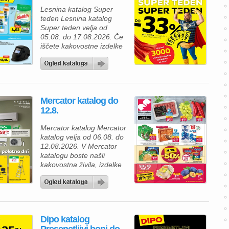
Lesnina katalog Super
teden Lesnina katalog
Super teden velja od
05.08. do 17.08.2026. Če
iščete kakovostne izdelke
za prijetnejši in lepše
urejen dom, vas bo
aktualna ponudba iz
Lesnina kataloga zagotovo
navdušila. Izkoristite
Mercator katalog do
odlične akcijske cene in
12.8.
bogato izbiro izdelkov za
spalnico, kopalnico,
Mercator katalog Mercator
kuhinjo in jedilnico ter svoj
katalog velja od 06.08. do
dom opremite po
12.08.2026. V Mercator
ugodnejših cenah. Poleg
katalogu boste našli
številnih […]
kakovostna živila, izdelke
za gospodinjstvo in
številne priljubljene
blagovne znamke po
ugodnih cenah. Zdaj je
pravi čas, da napolnite
Dipo katalog
svojo shrambo, hladilnik in