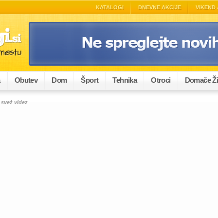
KATALOGI
DNEVNE AKCIJE
VIKEND 
a
Obutev
Dom
Šport
Tehnika
Otroci
Domače Ži
 svež videz