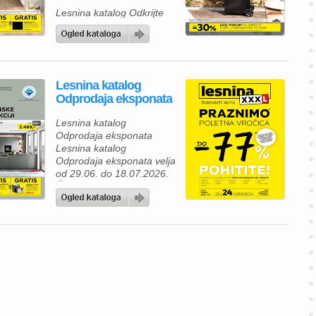
Lesnina katalog Odkrijte
novo kolekcijo premium
žarov za najboljšo izkušnjo
peke na prostem Lesnina
katalog velja od 06.07. do
30.09.2026.
Lesnina katalog
Odprodaja eksponata
Lesnina katalog
Odprodaja eksponata
Lesnina katalog
Odprodaja eksponata velja
od 29.06. do 18.07.2026.
Če razmišljate o prenovi
svojega doma, je zdaj
odlična priložnost, da
izkoristite Lesnina poletno
razprodajo eksponatov z
izjemnimi popusti. V
Lesnina katalogu vas
čakajo kakovostne kuhinje,
spalnice in dnevno
pohištvo, ki bodo vašemu
domu dali sodoben videz