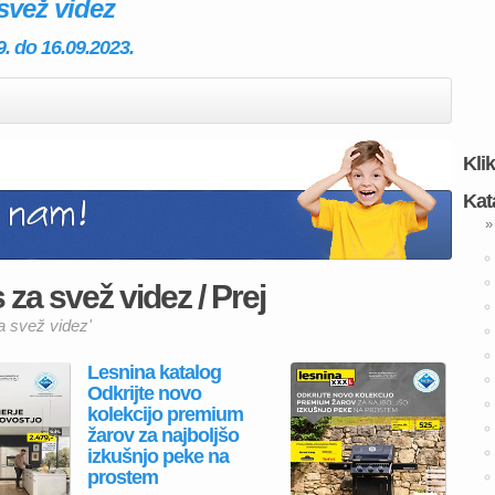
svež videz
9. do 16.09.2023.
Kli
Kat
»
za svež videz / Prej
a svež videz'
Lesnina katalog
Odkrijte novo
kolekcijo premium
žarov za najboljšo
izkušnjo peke na
prostem