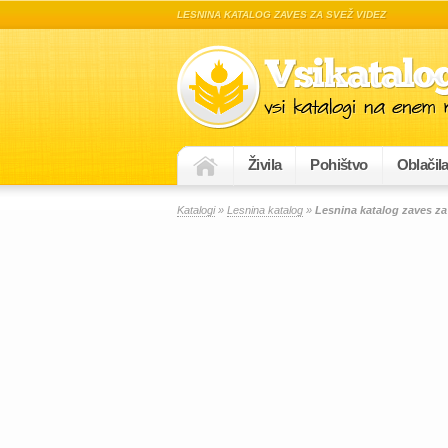
LESNINA KATALOG ZAVES ZA SVEŽ VIDEZ
Živila
Pohištvo
Oblačil
Katalogi
»
Lesnina katalog
»
Lesnina katalog zaves za