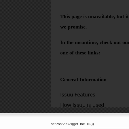
setPostViews(get_the_ID())