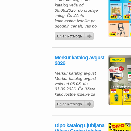
katalog velja od
05.08.2026. do prodaje
zalog. Če iščete
kakovostne izdelke po
ugodnih cenah, vas bo
aktualna ponudba HOFER
zagotovo navdušila. Med
izdelki za vsakodnevno
uporabo najdete številne
prehrambene izdelke,
Merkur katalog avgust
pijače, izdelke za dom in
2026
gospodinjstvo ter
uporabne pripomočke za
Merkur katalog avgust
različna opravila. Za hiter
Merkur katalog avgust
zajtrk ali malico lahko
velja od 05.08. do
izberete piščančje
01.09.2026. Če iščete
hrenovke 200 […]
kakovostne izdelke za
dom, vrt in delavnico, vas
bo aktualna ponudba iz
Merkur kataloga zagotovo
navdušila. Izkoristite
odlične popuste na
Dipo katalog Ljubljana
izbrane izdelke in