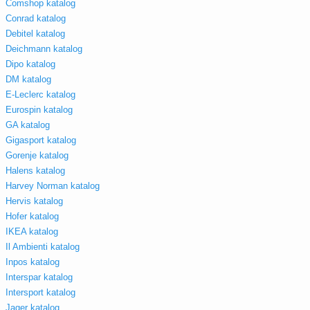
Comshop katalog
Conrad katalog
Debitel katalog
Deichmann katalog
Dipo katalog
DM katalog
E-Leclerc katalog
Eurospin katalog
GA katalog
Gigasport katalog
Gorenje katalog
Halens katalog
Harvey Norman katalog
Hervis katalog
Hofer katalog
IKEA katalog
Il Ambienti katalog
Inpos katalog
Interspar katalog
Intersport katalog
Jager katalog