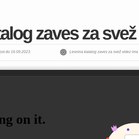
alog zaves za svež
ost do 16.09.2023.
Lesnina katalog zaves za svež videz im