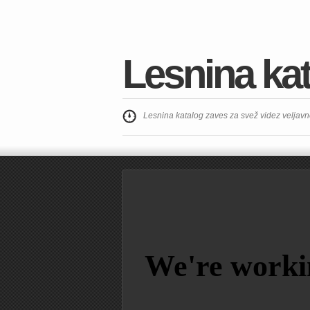
Lesnina kat
Lesnina katalog zaves za svež videz veljavn