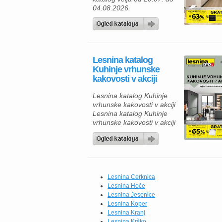
04.08.2026.
Lesnina katalog
Kuhinje vrhunske
kakovosti v akciji
Lesnina katalog Kuhinje
vrhunske kakovosti v akciji
Lesnina katalog Kuhinje
vrhunske kakovosti v akciji
velja do 18.07.2026. Če
iščete novo kuhinjo, je zdaj
odlična priložnost, da
izkoristite ugodnosti iz
kataloga Lesnina XXXL.
Na voljo so sodobne
Lesnina Cerknica
kuhinje po meri, ki
Lesnina Hoče
združujejo vrhunsko
Lesnina Jesenice
kakovost, funkcionalnost in
Lesnina Koper
eleganten videz. Izbirate
Lesnina Kranj
lahko med različnimi
Lesnina Krško