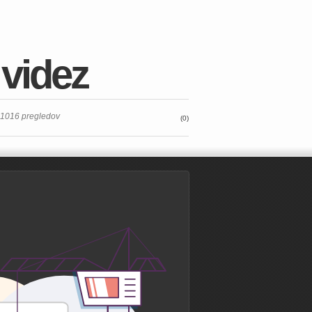
 videz
a 1016 pregledov
(0)