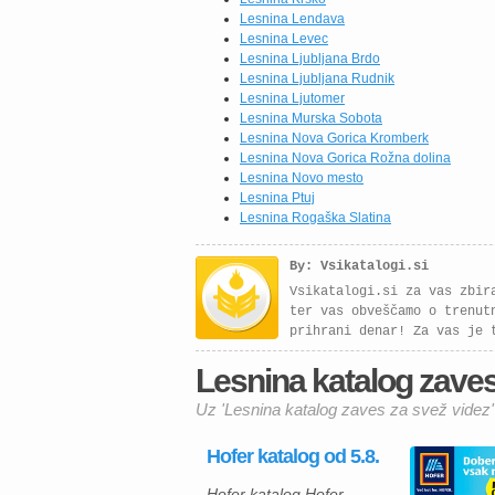
postavitvami in barvnimi
Lesnina Lendava
kombinacijami, […]
Lesnina Levec
Lesnina Ljubljana Brdo
Lesnina Ljubljana Rudnik
Lesnina Ljutomer
Lesnina Murska Sobota
Lesnina Nova Gorica Kromberk
Lesnina Nova Gorica Rožna dolina
Lesnina Novo mesto
Lesnina Ptuj
Lesnina Rogaška Slatina
By: Vsikatalogi.si
Vsikatalogi.si za vas zbir
ter vas obveščamo o trenut
prihrani denar! Za vas je 
Lesnina katalog zaves 
Uz 'Lesnina katalog zaves za svež videz'
Hofer katalog od 5.8.
Hofer katalog Hofer