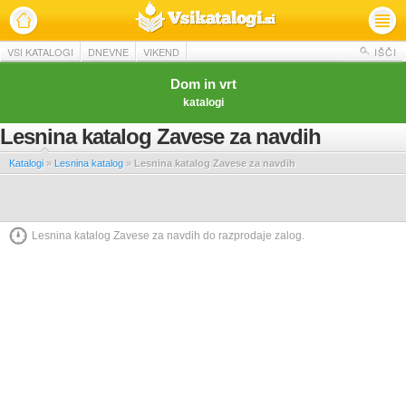
VSI KATALOGI
DNEVNE
VIKEND
IŠČI
Dom in vrt
katalogi
Lesnina katalog Zavese za navdih
Katalogi
»
Lesnina katalog
»
Lesnina katalog Zavese za navdih
Lesnina katalog Zavese za navdih do razprodaje zalog.