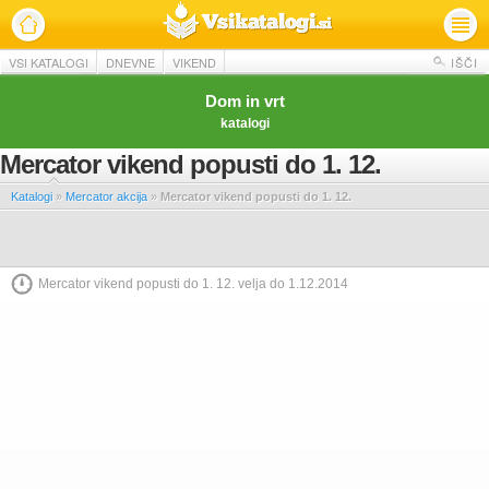
VSI KATALOGI
DNEVNE
VIKEND
IŠČI
Dom in vrt
katalogi
Mercator vikend popusti do 1. 12.
Katalogi
»
Mercator akcija
»
Mercator vikend popusti do 1. 12.
Mercator vikend popusti do 1. 12. velja do 1.12.2014