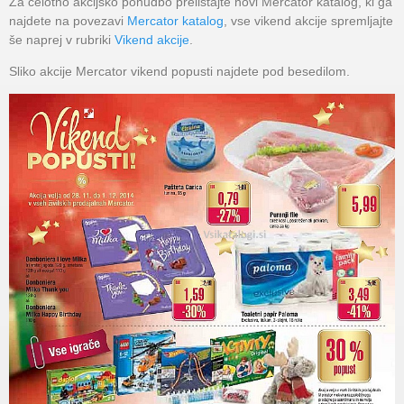
Za celotno akcijsko ponudbo prelistajte novi Mercator katalog, ki ga
najdete na povezavi
Mercator katalog
, vse vikend akcije spremljajte
še naprej v rubriki
Vikend akcije
.
Sliko akcije Mercator vikend popusti najdete pod besedilom.