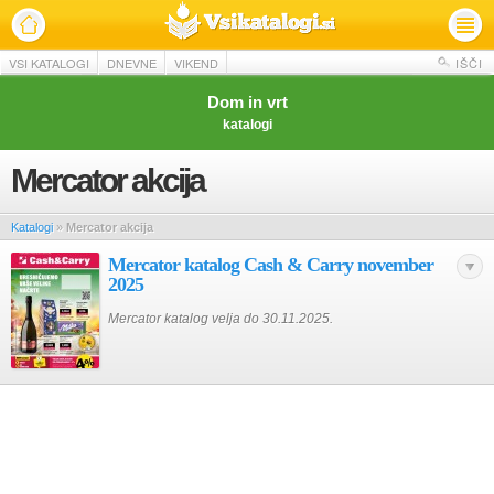
VSI KATALOGI
DNEVNE
VIKEND
IŠČI
Dom in vrt
katalogi
Mercator akcija
Katalogi
»
Mercator akcija
Mercator katalog Cash & Carry november
2025
Mercator katalog velja do 30.11.2025.