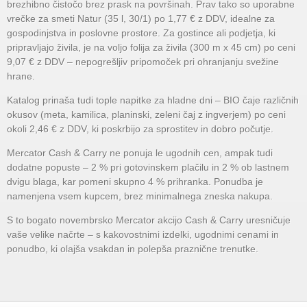
brezhibno čistočo brez prask na površinah. Prav tako so uporabne
vrečke za smeti Natur (35 l, 30/1) po 1,77 € z DDV, idealne za
gospodinjstva in poslovne prostore. Za gostince ali podjetja, ki
pripravljajo živila, je na voljo folija za živila (300 m x 45 cm) po ceni
9,07 € z DDV – nepogrešljiv pripomoček pri ohranjanju svežine
hrane.
Katalog prinaša tudi tople napitke za hladne dni – BIO čaje različnih
okusov (meta, kamilica, planinski, zeleni čaj z ingverjem) po ceni
okoli 2,46 € z DDV, ki poskrbijo za sprostitev in dobro počutje.
Mercator Cash & Carry ne ponuja le ugodnih cen, ampak tudi
dodatne popuste – 2 % pri gotovinskem plačilu in 2 % ob lastnem
dvigu blaga, kar pomeni skupno 4 % prihranka. Ponudba je
namenjena vsem kupcem, brez minimalnega zneska nakupa.
S to bogato novembrsko Mercator akcijo Cash & Carry uresničuje
vaše velike načrte – s kakovostnimi izdelki, ugodnimi cenami in
ponudbo, ki olajša vsakdan in polepša praznične trenutke.