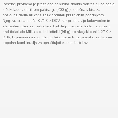
Posebej privlačna je praznična ponudba sladkih dobrot. Suho sadje
s čokolado v darilnem pakiranju (200 g) je odlična izbira za
poslovna darila ali kot sladek dodatek prazničnim pogrinjkom.
Njegova cena znaša 3,71 € z DDV, kar predstavlja kakovosten in
eleganten izbor za vsak okus. Ljubitelji čokolade bodo navdušeni
nad čokolado Milka s celimi lešniki (95 g) po akcijski ceni 1,27 € z
DDV, ki prinaša nežno mlečno teksturo in hrustljavost oreščkov —
popolna kombinacija za sproščujoč trenutek ob kavi.