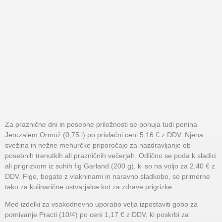
Za praznične dni in posebne priložnosti se ponuja tudi penina
Jeruzalem Ormož (0,75 l) po privlačni ceni 5,16 € z DDV. Njena
svežina in nežne mehurčke priporočajo za nazdravljanje ob
posebnih trenutkih ali prazničnih večerjah. Odlično se poda k sladici
ali prigrizkom iz suhih fig Garland (200 g), ki so na voljo za 2,40 € z
DDV. Fige, bogate z vlakninami in naravno sladkobo, so primerne
tako za kulinarične ustvarjalce kot za zdrave prigrizke.
Med izdelki za vsakodnevno uporabo velja izpostaviti gobo za
pomivanje Practi (10/4) po ceni 1,17 € z DDV, ki poskrbi za