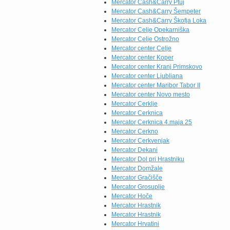
Mercator Cash&Carry Ptuj
Mercator Cash&Carry Šempeter
Mercator Cash&Carry Škofja Loka
Mercator Celje Opekarniška
Mercator Celje Ostrožno
Mercator center Celje
Mercator center Koper
Mercator center Kranj Primskovo
Mercator center Ljubljana
Mercator center Maribor Tabor II
Mercator center Novo mesto
Mercator Cerklje
Mercator Cerknica
Mercator Cerknica 4.maja 25
Mercator Cerkno
Mercator Cerkvenjak
Mercator Dekani
Mercator Dol pri Hrastniku
Mercator Domžale
Mercator Gračišče
Mercator Grosuplje
Mercator Hoče
Mercator Hrastnik
Mercator Hrastnik
Mercator Hrvatini