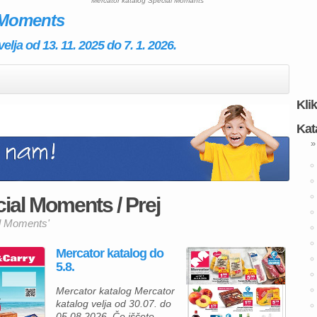
Mercator katalog Special Momants
l Moments
lja od 13. 11. 2025 do 7. 1. 2026.
Kli
Kat
»
ial Moments / Prej
al Moments'
Mercator katalog do
5.8.
Mercator katalog Mercator
katalog velja od 30.07. do
05.08.2026. Če iščete