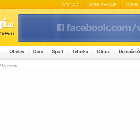
KATALOGI
DNEVNE AKCIJE
VIKEND 
a
Obutev
Dom
Šport
Tehnika
Otroci
Domače Ži
al Moments