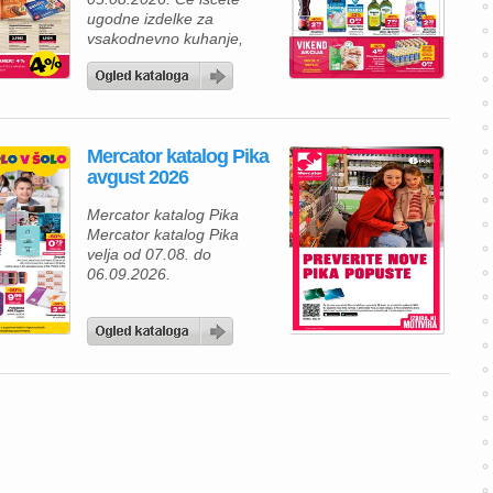
ugodne izdelke za
vsakodnevno kuhanje,
osvežilne pijače in sveže
sadje ter zelenjavo, vas bo
aktualna ponudba
Mercatorja zagotovo
navdušila. V času akcije
Mercator katalog Pika
od 30. julija do 5. avgusta
avgust 2026
2026 lahko svojo
nakupovalno košarico
Mercator katalog Pika
napolnite z izbranimi
Mercator katalog Pika
izdelki po odličnih cenah in
velja od 07.08. do
si pripravite okusne […]
06.09.2026.