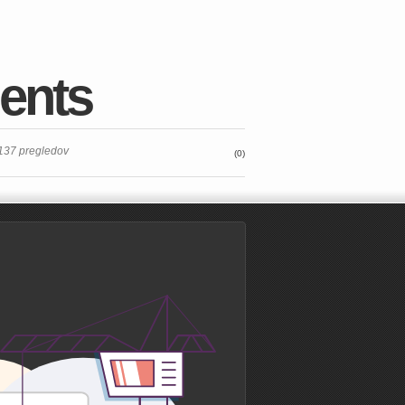
ents
137 pregledov
(0)