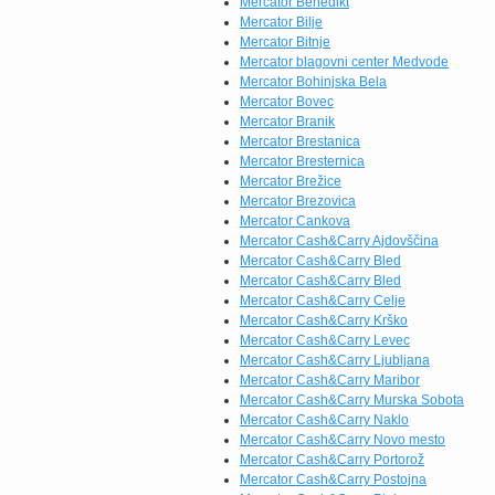
Mercator Benedikt
potrebujete za uspešen
Mercator Bilje
začetek […]
Mercator Bitnje
Mercator blagovni center Medvode
Mercator Bohinjska Bela
Mercator Bovec
Mercator Branik
Mercator Brestanica
Mercator Bresternica
Mercator Brežice
Mercator Brezovica
Mercator Cankova
Mercator Cash&Carry Ajdovščina
Mercator Cash&Carry Bled
Mercator Cash&Carry Bled
Mercator Cash&Carry Celje
Mercator Cash&Carry Krško
Mercator Cash&Carry Levec
Mercator Cash&Carry Ljubljana
Mercator Cash&Carry Maribor
Mercator Cash&Carry Murska Sobota
Mercator Cash&Carry Naklo
Mercator Cash&Carry Novo mesto
Mercator Cash&Carry Portorož
Mercator Cash&Carry Postojna