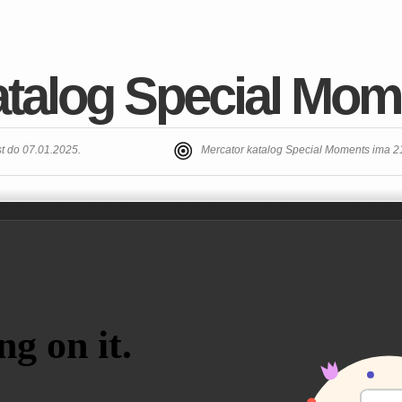
atalog Special Mom
t do 07.01.2025.
Mercator katalog Special Moments ima 2