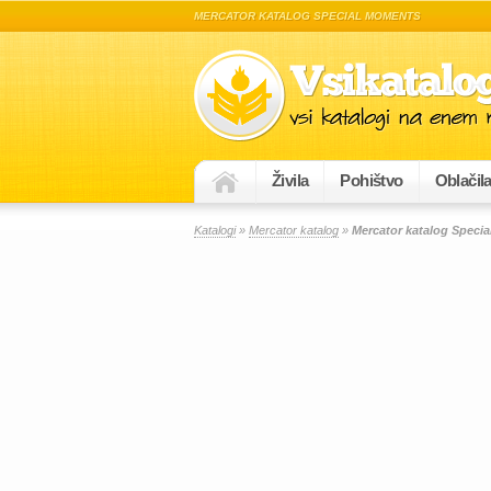
MERCATOR KATALOG SPECIAL MOMENTS
Živila
Pohištvo
Oblačil
Katalogi
»
Mercator katalog
»
Mercator katalog Speci