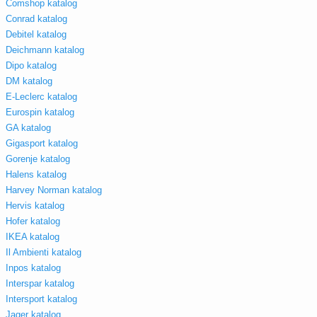
Comshop katalog
Conrad katalog
Debitel katalog
Deichmann katalog
Dipo katalog
DM katalog
E-Leclerc katalog
Eurospin katalog
GA katalog
Gigasport katalog
Gorenje katalog
Halens katalog
Harvey Norman katalog
Hervis katalog
Hofer katalog
IKEA katalog
Il Ambienti katalog
Inpos katalog
Interspar katalog
Intersport katalog
Jager katalog