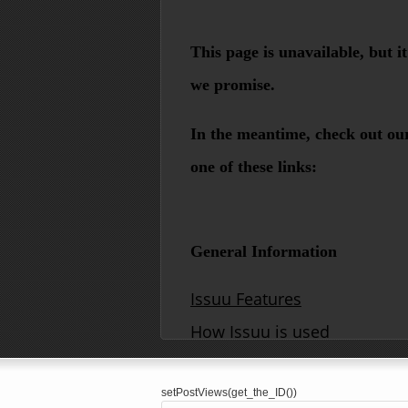
setPostViews(get_the_ID())