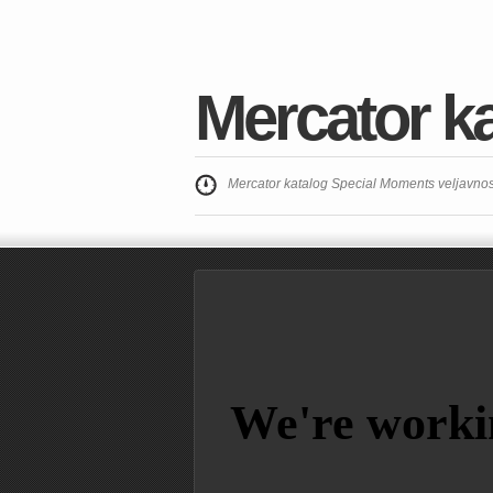
Mercator k
Mercator katalog Special Moments veljavnos