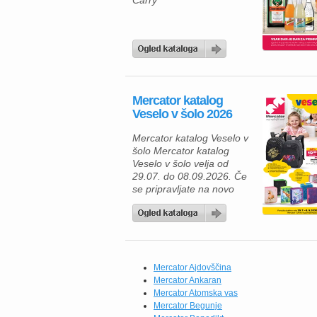
Carry
Mercator katalog
Veselo v šolo 2026
Mercator katalog Veselo v
šolo Mercator katalog
Veselo v šolo velja od
29.07. do 08.09.2026. Če
se pripravljate na novo
šolsko leto, vas bo
aktualna ponudba
Mercatorja navdušila z
bogatim izborom
kakovostnih šolskih
potrebščin po ugodnih
Mercator Ajdovščina
cenah. Ne glede na to, ali
Mercator Ankaran
opremljate prvošolca,
Mercator Atomska vas
osnovnošolca ali dijaka,
Mercator Begunje
boste našli vse, kar