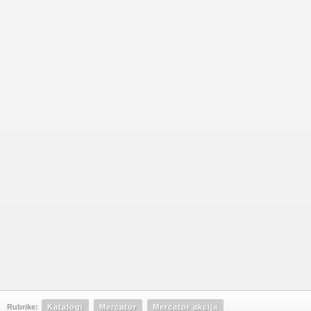
Rubrike:
Katalogi
Mercator
Mercator akcija