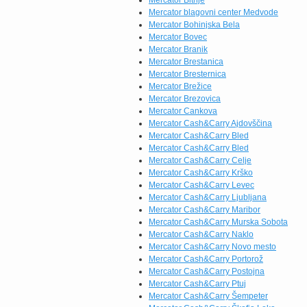
Mercator Bitnje
Mercator blagovni center Medvode
Mercator Bohinjska Bela
Mercator Bovec
Mercator Branik
Mercator Brestanica
Mercator Bresternica
Mercator Brežice
Mercator Brezovica
Mercator Cankova
Mercator Cash&Carry Ajdovščina
Mercator Cash&Carry Bled
Mercator Cash&Carry Bled
Mercator Cash&Carry Celje
Mercator Cash&Carry Krško
Mercator Cash&Carry Levec
Mercator Cash&Carry Ljubljana
Mercator Cash&Carry Maribor
Mercator Cash&Carry Murska Sobota
Mercator Cash&Carry Naklo
Mercator Cash&Carry Novo mesto
Mercator Cash&Carry Portorož
Mercator Cash&Carry Postojna
Mercator Cash&Carry Ptuj
Mercator Cash&Carry Šempeter