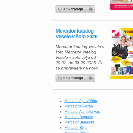
Mercator katalog
Veselo v šolo 2026
Mercator katalog Veselo v
šolo Mercator katalog
Veselo v šolo velja od
29.07. do 08.09.2026. Če
se pripravljate na novo
šolsko leto, vas bo
aktualna ponudba
Mercatorja navdušila z
bogatim izborom
kakovostnih šolskih
potrebščin po ugodnih
Mercator Ajdovščina
cenah. Ne glede na to, ali
Mercator Ankaran
opremljate prvošolca,
Mercator Atomska vas
osnovnošolca ali dijaka,
Mercator Begunje
boste našli vse, kar
Mercator Benedikt
potrebujete za uspešen
Mercator Bilje
začetek […]