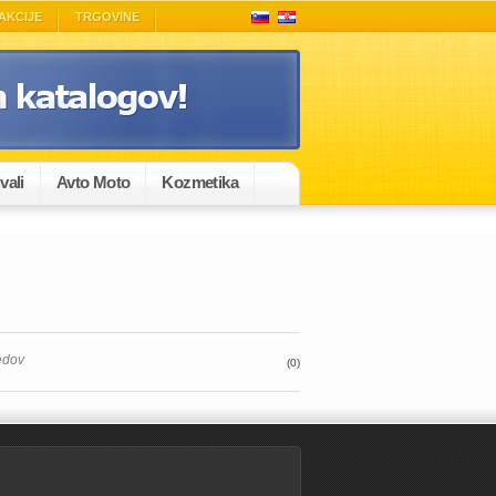
AKCIJE
TRGOVINE
vali
Avto Moto
Kozmetika
edov
(0)