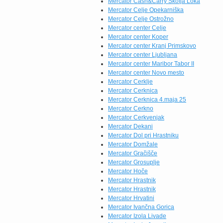
Mercator Cash&Carry Škofja Loka
Mercator Celje Opekarniška
Mercator Celje Ostrožno
Mercator center Celje
Mercator center Koper
Mercator center Kranj Primskovo
Mercator center Ljubljana
Mercator center Maribor Tabor II
Mercator center Novo mesto
Mercator Cerklje
Mercator Cerknica
Mercator Cerknica 4.maja 25
Mercator Cerkno
Mercator Cerkvenjak
Mercator Dekani
Mercator Dol pri Hrastniku
Mercator Domžale
Mercator Gračišče
Mercator Grosuplje
Mercator Hoče
Mercator Hrastnik
Mercator Hrastnik
Mercator Hrvatini
Mercator Ivančna Gorica
Mercator Izola Livade