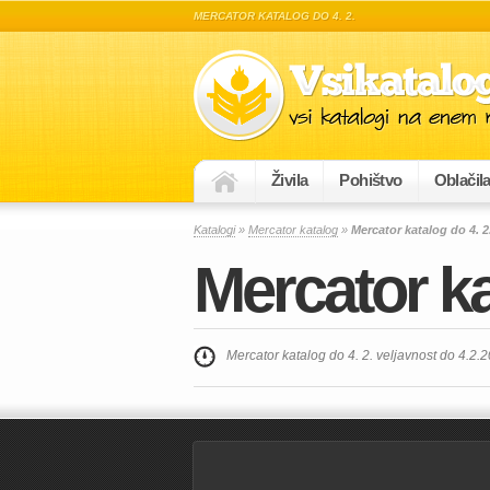
MERCATOR KATALOG DO 4. 2.
Živila
Pohištvo
Oblačil
Katalogi
»
Mercator katalog
»
Mercator katalog do 4. 2
Mercator ka
Mercator katalog do 4. 2. veljavnost do 4.2.