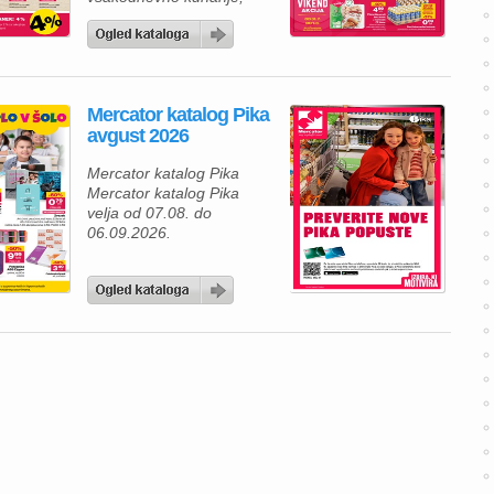
osvežilne pijače in sveže
sadje ter zelenjavo, vas bo
aktualna ponudba
Mercatorja zagotovo
navdušila. V času akcije
Mercator katalog Pika
od 30. julija do 5. avgusta
avgust 2026
2026 lahko svojo
nakupovalno košarico
Mercator katalog Pika
napolnite z izbranimi
Mercator katalog Pika
izdelki po odličnih cenah in
velja od 07.08. do
si pripravite okusne […]
06.09.2026.