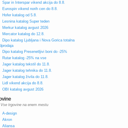
Spar in Interspar vikend akcija do 8.8.
Eurospin vikend norih cen do 8.8.
Hofer katalog od 5.8.
Lesnina katalog Super teden
Merkur katalog avgust 2026
Mercator katalog do 12.8.
Dipo katalog Ljubljana i Nova Gorica totalna
dprodaja
Dipo katalog Presenetljivi boni do -25%
Rutar katalog -25% na vse
Jager katalog tekstil do 11.8.
Jager katalog tehnika do 11.8.
Jager katalog živila do 11.8.
Lidl vikend akcija do 8.8.
OBI katalog avgust 2026
ovine
Vse trgovine na enem mestu
A-design
Akron
Aliansa