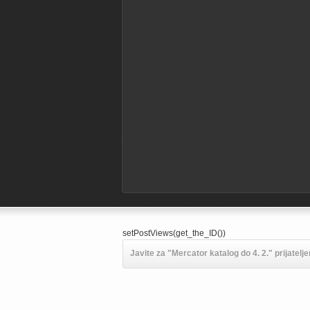
setPostViews(get_the_ID())
Javite za "Mercator katalog do 4. 2." prijatelj