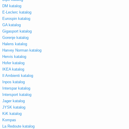
DM katalog
E-Leclerc katalog
Eurospin katalog
GA katalog
Gigasport katalog
Gorenje katalog
Halens katalog
Harvey Norman katalog
Hervis katalog
Hofer katalog
IKEA katalog
Il Ambienti katalog
Inpos katalog
Interspar katalog
Intersport katalog
Jager katalog
JYSK katalog
KiK katalog
Kompas
La Redoute katalog