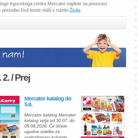
ataloge trgovskega centra Mercator najdete na povezavi
 ponudbo živil boste našli v rubriki
Živila
.
2. / Prej
'
Mercator katalog do
5.8.
Mercator katalog Mercator
katalog velja od 30.07. do
05.08.2026. Če iščete
ugodne izdelke za
vsakodnevno kuhanje,