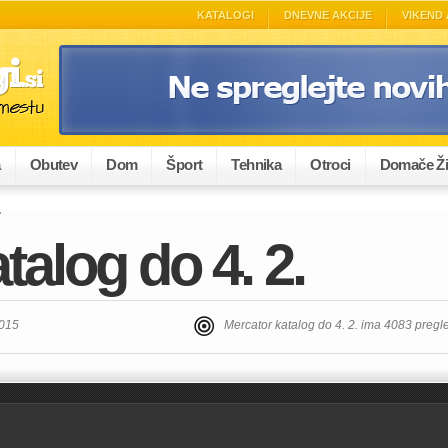
KATALOGI
DNEVNE AKCIJE
VIKEND 
a
Obutev
Dom
Šport
Tehnika
Otroci
Domače Ži
.
talog do 4. 2.
2015
Mercator katalog do 4. 2. ima 4083 pregl