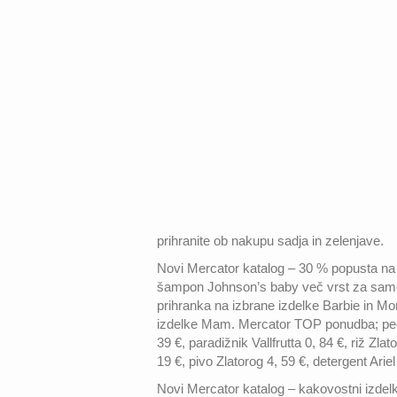
prihranite ob nakupu sadja in zelenjave.
Novi Mercator katalog – 30 % popusta na
šampon Johnson’s baby več vrst za samo 
prihranka na izbrane izdelke Barbie in Mo
izdelke Mam. Mercator TOP ponudba; pečen v
39 €, paradižnik Vallfrutta 0, 84 €, riž Zl
19 €, pivo Zlatorog 4, 59 €, detergent Ariel
Novi Mercator katalog – kakovostni izdelk