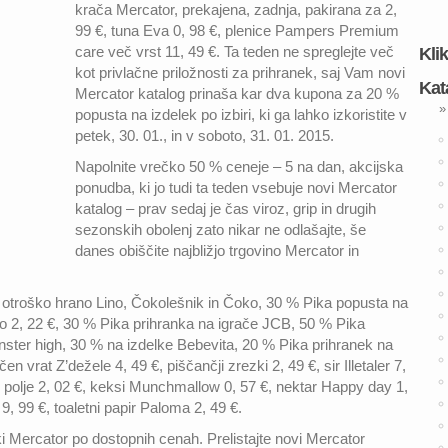
krača Mercator, prekajena, zadnja, pakirana za 2,
99 €, tuna Eva 0, 98 €, plenice Pampers Premium
care več vrst 11, 49 €. Ta teden ne spreglejte več
Kli
kot privlačne priložnosti za prihranek, saj Vam novi
Kat
Mercator katalog prinaša kar dva kupona za 20 %
»
popusta na izdelek po izbiri, ki ga lahko izkoristite v
petek, 30. 01., in v soboto, 31. 01. 2015.
Napolnite vrečko 50 % ceneje – 5 na dan, akcijska
ponudba, ki jo tudi ta teden vsebuje novi Mercator
katalog – prav sedaj je čas viroz, grip in drugih
sezonskih obolenj zato nikar ne odlašajte, še
danes obiščite najbližjo trgovino Mercator in
 otroško hrano Lino, Čokolešnik in Čoko, 30 % Pika popusta na
2, 22 €, 30 % Pika prihranka na igrače JCB, 50 % Pika
nster high, 30 % na izdelke Bebevita, 20 % Pika prihranek na
rat Z’dežele 4, 49 €, piščančji zrezki 2, 49 €, sir Illetaler 7,
ato polje 2, 02 €, keksi Munchmallow 0, 57 €, nektar Happy day 1,
 9, 99 €, toaletni papir Paloma 2, 49 €.
i Mercator po dostopnih cenah. Prelistajte novi Mercator