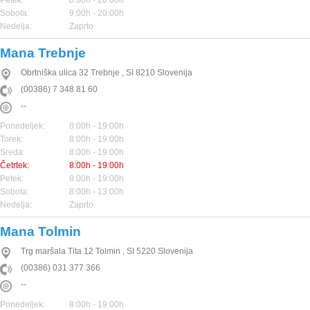
Petek:
8:00h - 20:00h
Sobota:
9:00h - 20:00h
Nedelja:
Zaprto
Mana Trebnje
Obrtniška ulica 32
Trebnje
,
SI
8210
Slovenija
(00386) 7 348 81 60
--
Ponedeljek:
8:00h - 19:00h
Torek:
8:00h - 19:00h
Sreda:
8:00h - 19:00h
Četrtek:
8:00h - 19:00h
Petek:
8:00h - 19:00h
Sobota:
8:00h - 13:00h
Nedelja:
Zaprto
Mana Tolmin
Trg maršala Tita 12
Tolmin
,
SI
5220
Slovenija
(00386) 031 377 366
--
Ponedeljek:
8:00h - 19:00h