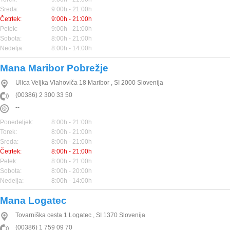
Sreda:
9:00h - 21:00h
Četrtek:
9:00h - 21:00h
Petek:
9:00h - 21:00h
Sobota:
8:00h - 21:00h
Nedelja:
8:00h - 14:00h
Mana Maribor Pobrežje
Ulica Veljka Vlahoviča 18
Maribor
,
SI
2000
Slovenija
(00386) 2 300 33 50
--
Ponedeljek:
8:00h - 21:00h
Torek:
8:00h - 21:00h
Sreda:
8:00h - 21:00h
Četrtek:
8:00h - 21:00h
Petek:
8:00h - 21:00h
Sobota:
8:00h - 20:00h
Nedelja:
8:00h - 14:00h
Mana Logatec
Tovarniška cesta 1
Logatec
,
SI
1370
Slovenija
(00386) 1 759 09 70