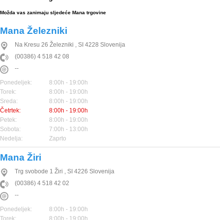
Možda vas zanimaju sljedeće Mana trgovine
Mana Železniki
Na Kresu 26
Železniki
,
SI
4228
Slovenija
(00386) 4 518 42 08
--
Ponedeljek:
8:00h - 19:00h
Torek:
8:00h - 19:00h
Sreda:
8:00h - 19:00h
Četrtek:
8:00h - 19:00h
Petek:
8:00h - 19:00h
Sobota:
7:00h - 13:00h
Nedelja:
Zaprto
Mana Žiri
Trg svobode 1
Žiri
,
SI
4226
Slovenija
(00386) 4 518 42 02
--
Ponedeljek:
8:00h - 19:00h
Torek:
8:00h - 19:00h