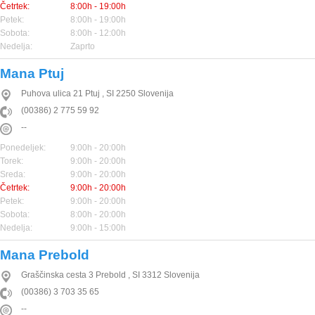
Četrtek:
8:00h - 19:00h
Petek:
8:00h - 19:00h
Sobota:
8:00h - 12:00h
Nedelja:
Zaprto
Mana Ptuj
Puhova ulica 21
Ptuj
,
SI
2250
Slovenija
(00386) 2 775 59 92
--
Ponedeljek:
9:00h - 20:00h
Torek:
9:00h - 20:00h
Sreda:
9:00h - 20:00h
Četrtek:
9:00h - 20:00h
Petek:
9:00h - 20:00h
Sobota:
8:00h - 20:00h
Nedelja:
9:00h - 15:00h
Mana Prebold
Graščinska cesta 3
Prebold
,
SI
3312
Slovenija
(00386) 3 703 35 65
--