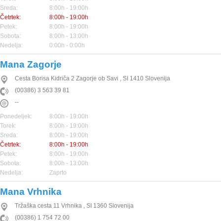
Sreda:
8:00h - 19:00h
Četrtek:
8:00h - 19:00h
Petek:
8:00h - 19:00h
Sobota:
8:00h - 13:00h
Nedelja:
0:00h - 0:00h
Mana Zagorje
Cesta Borisa Kidriča 2
Zagorje ob Savi
,
SI
1410
Slovenija
(00386) 3 563 39 81
--
Ponedeljek:
8:00h - 19:00h
Torek:
8:00h - 19:00h
Sreda:
8:00h - 19:00h
Četrtek:
8:00h - 19:00h
Petek:
8:00h - 19:00h
Sobota:
8:00h - 13:00h
Nedelja:
Zaprto
Mana Vrhnika
Tržaška cesta 11
Vrhnika
,
SI
1360
Slovenija
(00386) 1 754 72 00