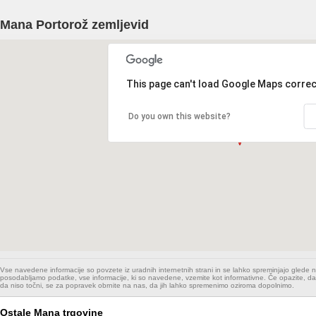
Mana Portorož zemljevid
This page can't load Google Maps correc
Do you own this website?
Vse navedene informacije so povzete iz uradnih internetnih strani in se lahko spreminjajo glede
posodabljamo podatke, vse informacije, ki so navedene, vzemite kot informativne. Če opazite, da
da niso točni, se za popravek obrnite na nas, da jih lahko spremenimo oziroma dopolnimo.
Ostale Mana trgovine