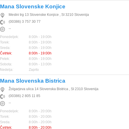
Mana Slovenske Konjice
Mestni trg 13
Slovenske Konjice
,
SI
3210
Slovenija
(00386) 3 757 30 77
--
Ponedeljek:
8:00h - 19:00h
Torek:
8:00h - 19:00h
Sreda:
8:00h - 19:00h
Četrtek:
8:00h - 19:00h
Petek:
8:00h - 19:00h
Sobota:
8:00h - 13:00h
Nedelja:
Zaprto
Mana Slovenska Bistrica
Žolgarjeva ulica 14
Slovenska Bistrica
,
SI
2310
Slovenija
(00386) 2 805 11 85
--
Ponedeljek:
8:00h - 20:00h
Torek:
8:00h - 20:00h
Sreda:
8:00h - 20:00h
Četrtek:
8:00h - 20:00h