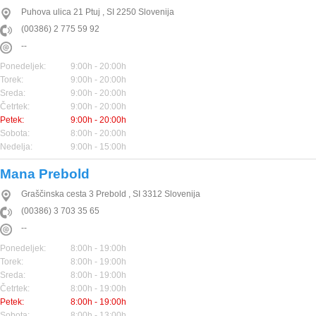
Puhova ulica 21
Ptuj
,
SI
2250
Slovenija
(00386) 2 775 59 92
--
Ponedeljek:
9:00h - 20:00h
Torek:
9:00h - 20:00h
Sreda:
9:00h - 20:00h
Četrtek:
9:00h - 20:00h
Petek:
9:00h - 20:00h
Sobota:
8:00h - 20:00h
Nedelja:
9:00h - 15:00h
Mana Prebold
Graščinska cesta 3
Prebold
,
SI
3312
Slovenija
(00386) 3 703 35 65
--
Ponedeljek:
8:00h - 19:00h
Torek:
8:00h - 19:00h
Sreda:
8:00h - 19:00h
Četrtek:
8:00h - 19:00h
Petek:
8:00h - 19:00h
Sobota:
8:00h - 13:00h