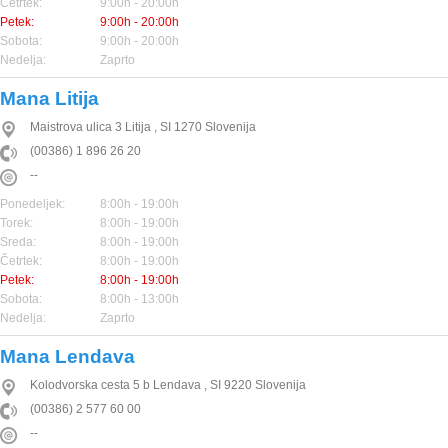
Četrtek:
9:00h - 20:00h
Petek:
9:00h - 20:00h
Sobota:
9:00h - 20:00h
Nedelja:
Zaprto
Mana Litija
Maistrova ulica 3
Litija
,
SI
1270
Slovenija
(00386) 1 896 26 20
--
Ponedeljek:
8:00h - 19:00h
Torek:
8:00h - 19:00h
Sreda:
8:00h - 19:00h
Četrtek:
8:00h - 19:00h
Petek:
8:00h - 19:00h
Sobota:
8:00h - 13:00h
Nedelja:
Zaprto
Mana Lendava
Kolodvorska cesta 5 b
Lendava
,
SI
9220
Slovenija
(00386) 2 577 60 00
--