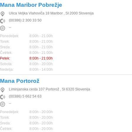
Mana Maribor Pobrežje
Ulica Veljka Vlahoviča 18
Maribor
,
SI
2000
Slovenija
(00386) 2 300 33 50
--
Ponedeljek:
8:00h - 21:00h
Torek:
8:00h - 21:00h
Sreda:
8:00h - 21:00h
Četrtek:
8:00h - 21:00h
Petek:
8:00h - 21:00h
Sobota:
8:00h - 20:00h
Nedelja:
8:00h - 14:00h
Mana Portorož
Liminjanska cesta 107
Portorož
,
SI
6320
Slovenija
(00386) 5 662 54 63
--
Ponedeljek:
8:00h - 20:00h
Torek:
8:00h - 20:00h
Sreda:
8:00h - 20:00h
Četrtek:
8:00h - 20:00h