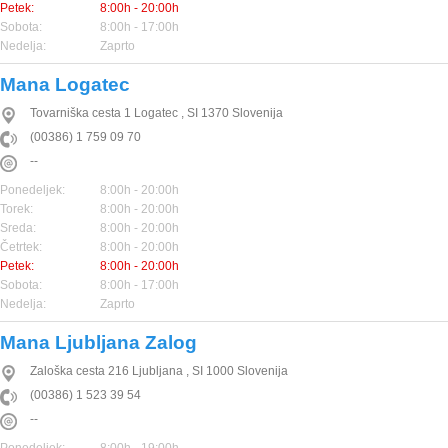
Petek:
8:00h - 20:00h
Sobota:
8:00h - 17:00h
Nedelja:
Zaprto
Mana Logatec
Tovarniška cesta 1
Logatec
,
SI
1370
Slovenija
(00386) 1 759 09 70
--
Ponedeljek:
8:00h - 20:00h
Torek:
8:00h - 20:00h
Sreda:
8:00h - 20:00h
Četrtek:
8:00h - 20:00h
Petek:
8:00h - 20:00h
Sobota:
8:00h - 17:00h
Nedelja:
Zaprto
Mana Ljubljana Zalog
Zaloška cesta 216
Ljubljana
,
SI
1000
Slovenija
(00386) 1 523 39 54
--