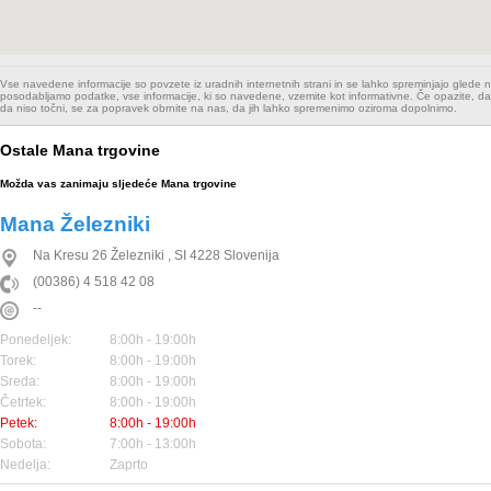
Vse navedene informacije so povzete iz uradnih internetnih strani in se lahko spreminjajo glede
posodabljamo podatke, vse informacije, ki so navedene, vzemite kot informativne. Če opazite, da
da niso točni, se za popravek obrnite na nas, da jih lahko spremenimo oziroma dopolnimo.
Ostale Mana trgovine
Možda vas zanimaju sljedeće Mana trgovine
Mana Železniki
Na Kresu 26
Železniki
,
SI
4228
Slovenija
(00386) 4 518 42 08
--
Ponedeljek:
8:00h - 19:00h
Torek:
8:00h - 19:00h
Sreda:
8:00h - 19:00h
Četrtek:
8:00h - 19:00h
Petek:
8:00h - 19:00h
Sobota:
7:00h - 13:00h
Nedelja:
Zaprto