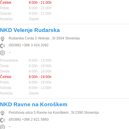
Četrtek:
8:00h - 21:00h
Petek:
8:00h - 21:00h
Sobota:
8:00h - 21:00h
Nedelja:
Zaprto
NKD Velenje Rudarska
Rudarska Cesta 2
Velenje
,
SI
3504
Slovenija
(00386) +386 3 424 2092
--
Ponedeljek:
8:00h - 19:00h
Torek:
8:00h - 19:00h
Sreda:
8:00h - 19:00h
Četrtek:
8:00h - 19:00h
Petek:
8:00h - 19:00h
Sobota:
8:00h - 13:00h
Nedelja:
Zaprto
NKD Ravne na Koroškem
Prezihova ulica 5
Ravne na Koroškem
,
SI
2390
Slovenija
(00386) +386 2 821 5860
--