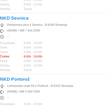
Petek:
8:00h - 19:00h
Sobota:
8:00h - 13:00h
Nedelja:
Zaprto
NKD Sevnica
Prešernova ulica 4
Sevnica
,
SI
8290
Slovenija
(00386) +386 7 816 2560
--
Ponedeljek:
8:00h - 19:00h
Torek:
8:00h - 19:00h
Sreda:
8:00h - 19:00h
Četrtek:
8:00h - 19:00h
Petek:
8:00h - 19:00h
Sobota:
8:00h - 13:00h
Nedelja:
Zaprto
NKD Portorož
Liminjanska cesta 94 e
Portorož
,
SI
6320
Slovenija
(00386) +386 5 662 5355
--
Ponedeljek:
8:00h - 19:00h