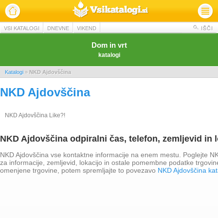
VSI KATALOGI
DNEVNE
VIKEND
IŠČI
Dom in vrt
katalogi
Katalogi
»
NKD Ajdovščina
NKD Ajdovščina
NKD Ajdovščina Like?!
NKD Ajdovščina odpiralni čas, telefon, zemljevid in l
NKD Ajdovščina vse kontaktne informacije na enem mestu. Poglejte NKD
za informacije, zemljevid, lokacijo in ostale pomembne podatke trgovi
omenjene trgovine, potem spremljajte to povezavo
NKD Ajdovščina kat