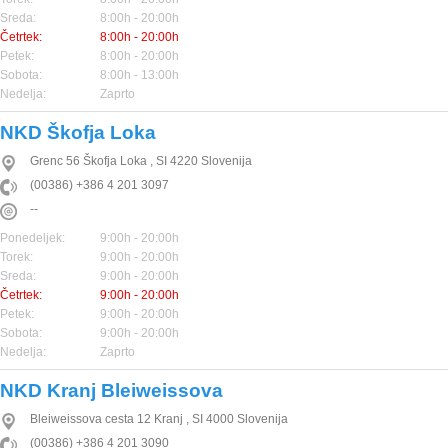
Sreda:
8:00h - 20:00h
Četrtek:
8:00h - 20:00h
Petek:
8:00h - 20:00h
Sobota:
8:00h - 13:00h
Nedelja:
Zaprto
NKD Škofja Loka
Grenc 56
Škofja Loka
,
SI
4220
Slovenija
(00386) +386 4 201 3097
--
Ponedeljek:
9:00h - 20:00h
Torek:
9:00h - 20:00h
Sreda:
9:00h - 20:00h
Četrtek:
9:00h - 20:00h
Petek:
9:00h - 20:00h
Sobota:
9:00h - 20:00h
Nedelja:
Zaprto
NKD Kranj Bleiweissova
Bleiweissova cesta 12
Kranj
,
SI
4000
Slovenija
(00386) +386 4 201 3090