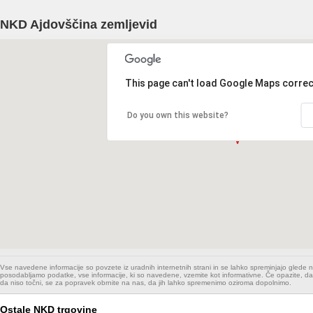
NKD Ajdovščina zemljevid
This page can't load Google Maps correc
Do you own this website?
Vse navedene informacije so povzete iz uradnih internetnih strani in se lahko spreminjajo glede
posodabljamo podatke, vse informacije, ki so navedene, vzemite kot informativne. Če opazite, da
da niso točni, se za popravek obrnite na nas, da jih lahko spremenimo oziroma dopolnimo.
Ostale NKD trgovine