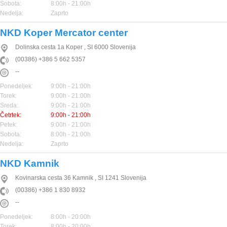
Sobota:
8:00h - 21:00h
Nedelja:
Zaprto
NKD Koper Mercator center
Dolinska cesta 1a
Koper
,
SI
6000
Slovenija
(00386) +386 5 662 5357
--
Ponedeljek:
9:00h - 21:00h
Torek:
9:00h - 21:00h
Sreda:
9:00h - 21:00h
Četrtek:
9:00h - 21:00h
Petek:
9:00h - 21:00h
Sobota:
8:00h - 21:00h
Nedelja:
Zaprto
NKD Kamnik
Kovinarska cesta 36
Kamnik
,
SI
1241
Slovenija
(00386) +386 1 830 8932
--
Ponedeljek:
8:00h - 20:00h
Torek:
8:00h - 20:00h