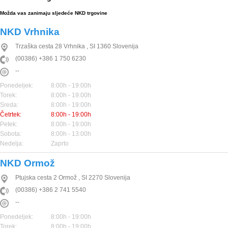
Možda vas zanimaju sljedeće NKD trgovine
NKD Vrhnika
Trzaška cesta 28
Vrhnika
,
SI
1360
Slovenija
(00386) +386 1 750 6230
--
Ponedeljek:
8:00h - 19:00h
Torek:
8:00h - 19:00h
Sreda:
8:00h - 19:00h
Četrtek:
8:00h - 19:00h
Petek:
8:00h - 19:00h
Sobota:
8:00h - 13:00h
Nedelja:
Zaprto
NKD Ormož
Ptujska cesta 2
Ormož
,
SI
2270
Slovenija
(00386) +386 2 741 5540
--
Ponedeljek:
8:00h - 19:00h
Torek:
8:00h - 19:00h