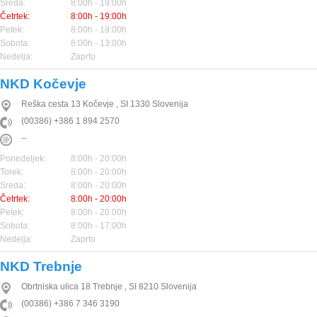
Sreda:
8:00h - 19:00h
Četrtek:
8:00h - 19:00h
Petek:
8:00h - 19:00h
Sobota:
8:00h - 13:00h
Nedelja:
Zaprto
NKD Kočevje
Reška cesta 13
Kočevje
,
SI
1330
Slovenija
(00386) +386 1 894 2570
--
Ponedeljek:
8:00h - 20:00h
Torek:
8:00h - 20:00h
Sreda:
8:00h - 20:00h
Četrtek:
8:00h - 20:00h
Petek:
8:00h - 20:00h
Sobota:
8:00h - 17:00h
Nedelja:
Zaprto
NKD Trebnje
Obrtniska ulica 18
Trebnje
,
SI
8210
Slovenija
(00386) +386 7 346 3190