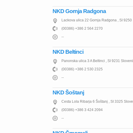
NKD Gornja Radgona
Lackova ulica 22
Gornja Radgona
,
SI
9250
(00386) +386 2 564 2270
--
NKD Beltinci
Panonska ulica 3 A
Beltinci
,
SI
9231
Sloveni
(00386) +386 2 530 2325
--
NKD Šoštanj
Cesta Lola Ribarja 6
Šoštanj
,
SI
3325
Slove
(00386) +386 3 424 2094
--