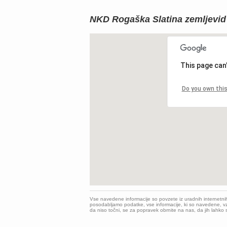
NKD Rogaška Slatina zemljevid
This page can
Do you own thi
Vse navedene informacije so povzete iz uradnih internetni
posodabljamo podatke, vse informacije, ki so navedene, vz
da niso točni, se za popravek obrnite na nas, da jih lahk