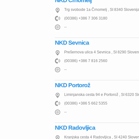
NKD Črnomelj
Trg svobode 1a
Črnomelj
,
SI
8340
Slovenij
(00386) +386 7 306 3180
--
NKD Sevnica
Prešernova ulica 4
Sevnica
,
SI
8290
Sloven
(00386) +386 7 816 2560
--
NKD Portorož
Liminjanska cesta 94 e
Portorož
,
SI
6320
Sl
(00386) +386 5 662 5355
--
NKD Radovljica
Kranjska cesta 4
Radovljica
,
SI
4240
Sloven