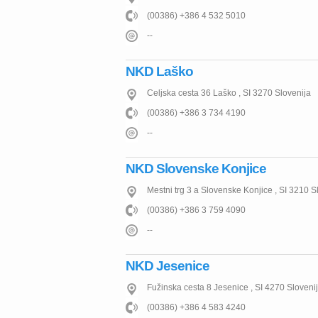
(00386) +386 4 532 5010
--
NKD Laško
Celjska cesta 36
Laško
,
SI
3270
Slovenija
(00386) +386 3 734 4190
--
NKD Slovenske Konjice
Mestni trg 3 a
Slovenske Konjice
,
SI
3210
S
(00386) +386 3 759 4090
--
NKD Jesenice
Fužinska cesta 8
Jesenice
,
SI
4270
Sloveni
(00386) +386 4 583 4240