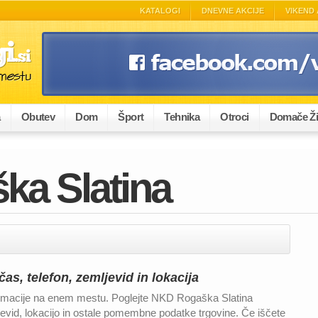
KATALOGI
DNEVNE AKCIJE
VIKEND 
a
Obutev
Dom
Šport
Tehnika
Otroci
Domače Ži
a Slatina
as, telefon, zemljevid in lokacija
rmacije na enem mestu. Poglejte NKD Rogaška Slatina
ljevid, lokacijo in ostale pomembne podatke trgovine. Če iščete