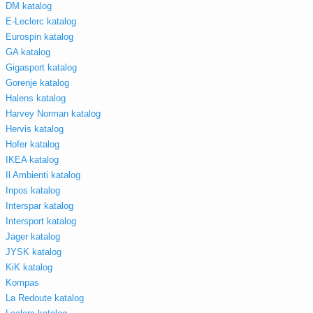
DM katalog
E-Leclerc katalog
Eurospin katalog
GA katalog
Gigasport katalog
Gorenje katalog
Halens katalog
Harvey Norman katalog
Hervis katalog
Hofer katalog
IKEA katalog
Il Ambienti katalog
Inpos katalog
Interspar katalog
Intersport katalog
Jager katalog
JYSK katalog
KiK katalog
Kompas
La Redoute katalog