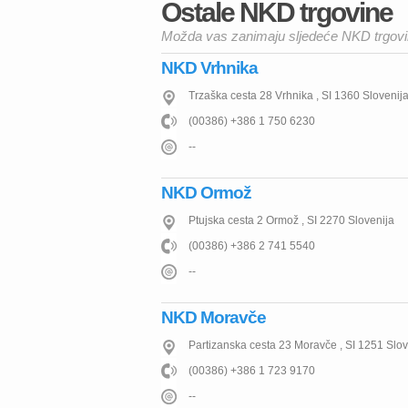
Ostale NKD trgovine
Možda vas zanimaju sljedeće NKD trgov
NKD Vrhnika
Trzaška cesta 28
Vrhnika
,
SI
1360
Slovenij
(00386) +386 1 750 6230
--
NKD Ormož
Ptujska cesta 2
Ormož
,
SI
2270
Slovenija
(00386) +386 2 741 5540
--
NKD Moravče
Partizanska cesta 23
Moravče
,
SI
1251
Slov
(00386) +386 1 723 9170
--