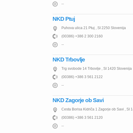
--
NKD Ptuj
Puhova ulica 21
Ptuj
,
SI
2250
Slovenija
(00386) +386 2 300 2160
--
NKD Trbovlje
Trg svobode 14
Trbovlje
,
SI
1420
Slovenija
(00386) +386 3 561 2122
--
NKD Zagorje ob Savi
Cesta Borisa Kidriča 1
Zagorje ob Savi
,
SI
1
(00386) +386 3 561 2120
--