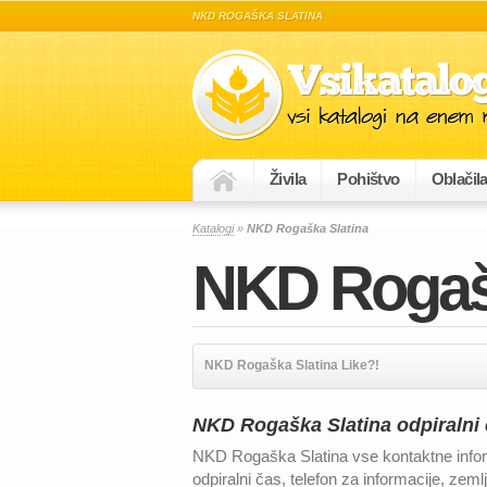
NKD ROGAŠKA SLATINA
Živila
Pohištvo
Oblačil
Katalogi
»
NKD Rogaška Slatina
NKD Rogašk
NKD Rogaška Slatina Like?!
NKD Rogaška Slatina odpiralni č
NKD Rogaška Slatina vse kontaktne info
odpiralni čas, telefon za informacije, zem