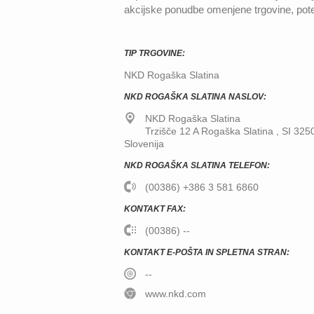
akcijske ponudbe omenjene trgovine, pot
TIP TRGOVINE:
NKD Rogaška Slatina
NKD ROGAŠKA SLATINA NASLOV:
NKD Rogaška Slatina
Trzišče 12 A
Rogaška Slatina
,
SI
325
Slovenija
NKD ROGAŠKA SLATINA TELEFON:
(00386) +386 3 581 6860
KONTAKT FAX:
(00386) --
KONTAKT E-POŠTA IN SPLETNA STRAN:
--
www.nkd.com