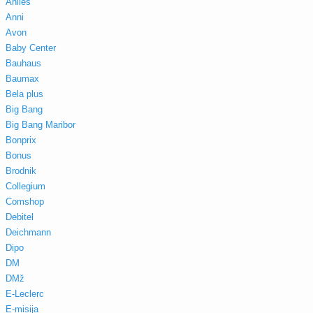
Aniles
Anni
Avon
Baby Center
Bauhaus
Baumax
Bela plus
Big Bang
Big Bang Maribor
Bonprix
Bonus
Brodnik
Collegium
Comshop
Debitel
Deichmann
Dipo
DM
DMž
E-Leclerc
E-misija