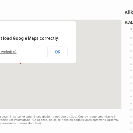
Kli
Kat
»
't load Google Maps correctly.
OK
s website?
h strani in se lahko spreminjajo glede na potrebe družbe. Čeprav redno spremljamo in
emite kot informativne. Če opazite, da so se nekateri podatki vmes spremenili oziroma,
o spremenimo oziroma dopolnimo.