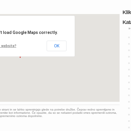
Kli
Kat
»
't load Google Maps correctly.
OK
s website?
h strani in se lahko spreminjajo glede na potrebe družbe. Čeprav redno spremljamo in
emite kot informativne. Če opazite, da so se nekateri podatki vmes spremenili oziroma,
o spremenimo oziroma dopolnimo.