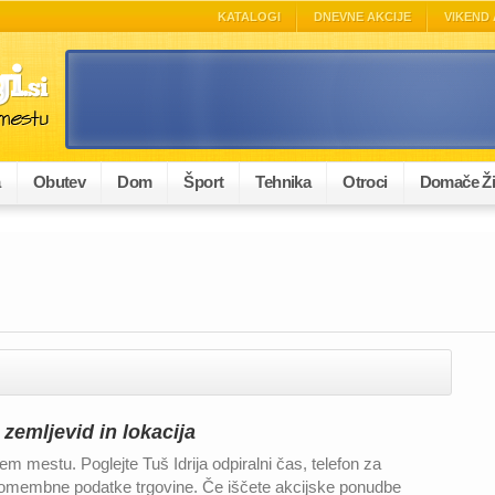
KATALOGI
DNEVNE AKCIJE
VIKEND 
a
Obutev
Dom
Šport
Tehnika
Otroci
Domače Ži
, zemljevid in lokacija
em mestu. Poglejte Tuš Idrija odpiralni čas, telefon za
e pomembne podatke trgovine. Če iščete akcijske ponudbe