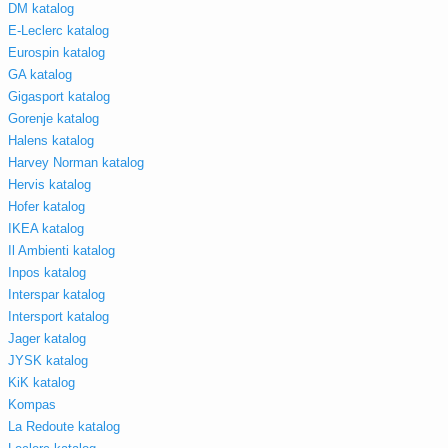
DM katalog
E-Leclerc katalog
Eurospin katalog
GA katalog
Gigasport katalog
Gorenje katalog
Halens katalog
Harvey Norman katalog
Hervis katalog
Hofer katalog
IKEA katalog
Il Ambienti katalog
Inpos katalog
Interspar katalog
Intersport katalog
Jager katalog
JYSK katalog
KiK katalog
Kompas
La Redoute katalog