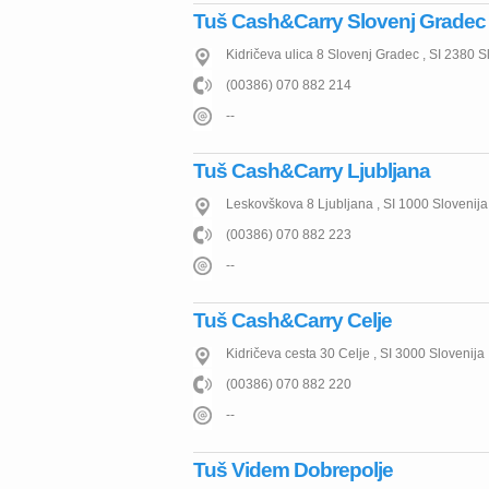
Tuš Cash&Carry Slovenj Gradec
Kidričeva ulica 8
Slovenj Gradec
,
SI
2380
S
(00386) 070 882 214
--
Tuš Cash&Carry Ljubljana
Leskovškova 8
Ljubljana
,
SI
1000
Slovenija
(00386) 070 882 223
--
Tuš Cash&Carry Celje
Kidričeva cesta 30
Celje
,
SI
3000
Slovenija
(00386) 070 882 220
--
Tuš Videm Dobrepolje