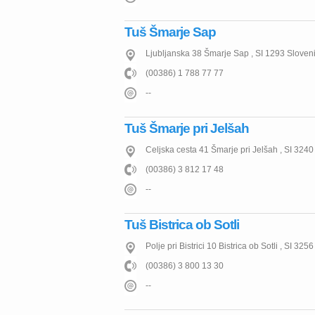
Tuš Šmarje Sap
Ljubljanska 38
Šmarje Sap
,
SI
1293
Sloveni
(00386) 1 788 77 77
--
Tuš Šmarje pri Jelšah
Celjska cesta 41
Šmarje pri Jelšah
,
SI
3240
(00386) 3 812 17 48
--
Tuš Bistrica ob Sotli
Polje pri Bistrici 10
Bistrica ob Sotli
,
SI
3256
(00386) 3 800 13 30
--