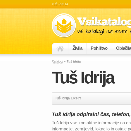
TUŠ IDRIJA
Živila
Pohištvo
Oblačil
Katalogi
»
Tuš Idrija
Tuš Idrija
Tuš Idrija Like?!
Tuš Idrija odpiralni čas, telefon
Tuš Idrija vse kontaktne informacije na en
informacije, zemljevid, lokacijo in ostal