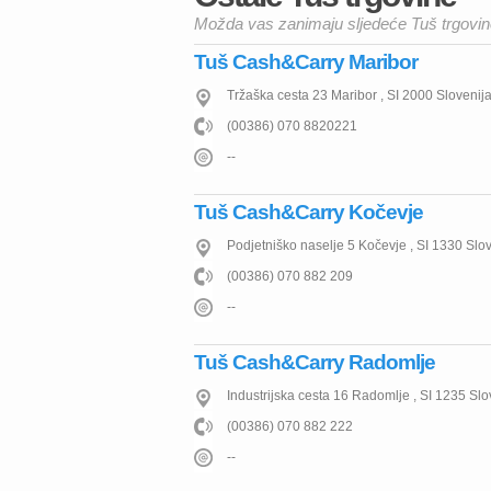
Možda vas zanimaju sljedeće Tuš trgovi
Tuš Cash&Carry Maribor
Tržaška cesta 23
Maribor
,
SI
2000
Slovenij
(00386) 070 8820221
--
Tuš Cash&Carry Kočevje
Podjetniško naselje 5
Kočevje
,
SI
1330
Slov
(00386) 070 882 209
--
Tuš Cash&Carry Radomlje
Industrijska cesta 16
Radomlje
,
SI
1235
Slo
(00386) 070 882 222
--