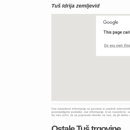
Tuš Idrija zemljevid
This page can
Do you own thi
Vse navedene informacije so povzete iz uradnih internetni
posodabljamo podatke, vse informacije, ki so navedene, vz
da niso točni, se za popravek obrnite na nas, da jih lahk
Ostale Tuš trgovine