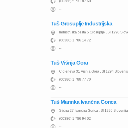
(00386) 5 731 87 60
--
Tuš Grosuplje Industrijska
Industrijska cesta 5
Grosuplje
,
SI
1290
Slov
(00386) 1 786 14 72
--
Tuš Višnja Gora
Ciglerjeva 31
Višnja Gora
,
SI
1294
Slovenij
(00386) 1 788 77 70
--
Tuš Marinka Ivančna Gorica
Stična 27
Ivančna Gorica
,
SI
1295
Slovenija
(00386) 1 786 94 02
--