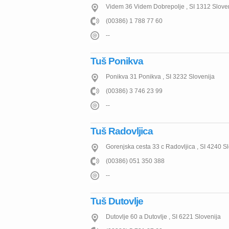
Videm 36
Videm Dobrepolje
,
SI
1312
Slove
(00386) 1 788 77 60
--
Tuš Ponikva
Ponikva 31
Ponikva
,
SI
3232
Slovenija
(00386) 3 746 23 99
--
Tuš Radovljica
Gorenjska cesta 33 c
Radovljica
,
SI
4240
Sl
(00386) 051 350 388
--
Tuš Dutovlje
Dutovlje 60 a
Dutovlje
,
SI
6221
Slovenija