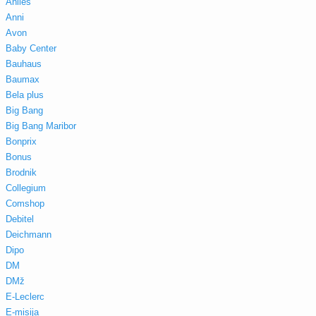
Aniles
Anni
Avon
Baby Center
Bauhaus
Baumax
Bela plus
Big Bang
Big Bang Maribor
Bonprix
Bonus
Brodnik
Collegium
Comshop
Debitel
Deichmann
Dipo
DM
DMž
E-Leclerc
E-misija