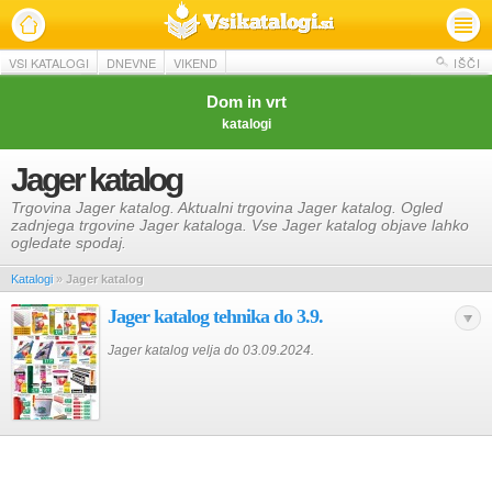
VSI KATALOGI
DNEVNE
VIKEND
IŠČI
Dom in vrt
katalogi
Jager katalog
Trgovina Jager katalog. Aktualni trgovina Jager katalog. Ogled
zadnjega trgovine Jager kataloga. Vse Jager katalog objave lahko
ogledate spodaj.
Katalogi
»
Jager katalog
Jager katalog tehnika do 3.9.
Jager katalog velja do 03.09.2024.