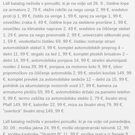
Lidl katalog neživila v ponudbi, ki je na voljo od 26. 9.; čistilne krpe
za armaturo 2, 79 €, vlažni robčki za nego usnja 2, 99 €, sredstvo
proti rji 1, 99 €, čistilo za verige 1, 99 €, sprej za verige 1, 99 €,
osvežilec zraka 4, 49 €, čistilne krpe za steklene površine 1, 99 €,
osvežilec za klimatske naprave 2, 49 €, sredstvo za čiščenje stekel
1, 29 €, pena za nego pnevmatik 2, 99 €, univerzalni silikonski prej
1, 59 €, visokotlačni čistilec 69, 99 €, čistilec notranje strani
avtomobilskih stekel 3, 99 €, komplet avtomobilskih preprog 4 –
delni 11, 99 €, strgalo za led 1, 99 €, komplet ploskih brisalcev 2 –
delni 14, 99 €, avtomobilska ponjava 14, 99 €, strešni aluminijasti
nosilec 2 kosa 39, 99 €, ponjava za motorno kolo 9, 99 €, izbor
pripomočkov za čiščenje avtomobila 2, 99 €, strešni kovček 149, 99
€, komplet prevlek za avtomobilske sedeže 12 – delni za 15, 99 €,
polnilnik za akumulatorje motornih vozil 17, 99 €, kamera za
armaturno ploščo 59, 99 €, avtomobilsko držalo za pametni telefon
8, 99 €, termo zaščita za avtomobilsko steklo 2, 79 €, šivalni stroj
Pfaff 149, 99 €, kalorifer 22, 99 €, miza za šivalni stroj 79, 99 €,
”overlock” šivalni stroj 149, 99 €.
Lidl katalog neživila v posebni ponudbi, ki je na voljo od ponedeljka,
30. 09.; moška jakna 24, 99 €, moški obojestranski telovnik 12, 99
€, moške kavbojke ”Straight fit” 11, 99 €, moška srajca iz flanele 8,