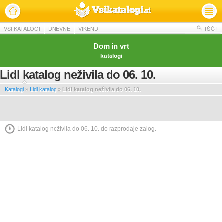
VSI KATALOGI
DNEVNE
VIKEND
IŠČI
Dom in vrt
katalogi
Lidl katalog neživila do 06. 10.
Katalogi
»
Lidl katalog
»
Lidl katalog neživila do 06. 10.
Lidl katalog neživila do 06. 10. do razprodaje zalog.