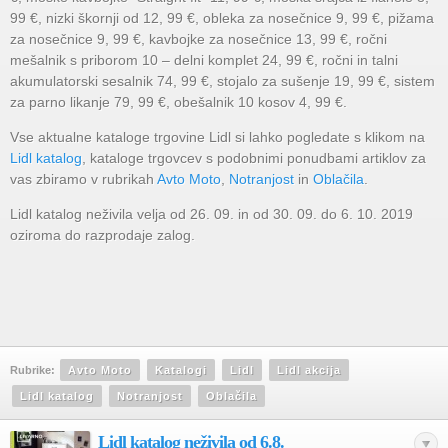
99 €, nizki škornji od 12, 99 €, obleka za nosečnice 9, 99 €, pižama
za nosečnice 9, 99 €, kavbojke za nosečnice 13, 99 €, ročni
mešalnik s priborom 10 – delni komplet 24, 99 €, ročni in talni
akumulatorski sesalnik 74, 99 €, stojalo za sušenje 19, 99 €, sistem
za parno likanje 79, 99 €, obešalnik 10 kosov 4, 99 €.
Vse aktualne kataloge trgovine Lidl si lahko pogledate s klikom na
Lidl katalog
, kataloge trgovcev s podobnimi ponudbami artiklov za
vas zbiramo v rubrikah
Avto Moto
,
Notranjost
in
Oblačila
.
Lidl katalog neživila velja od 26. 09. in od 30. 09. do 6. 10. 2019
oziroma do razprodaje zalog.
Rubrike:
Avto Moto
Katalogi
Lidl
Lidl akcija
Lidl katalog
Notranjost
Oblačila
Lidl katalog neživila od 6.8.