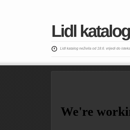
Lidl katalog
Lidl katalog neživila od 18.6. vrijedi do istek