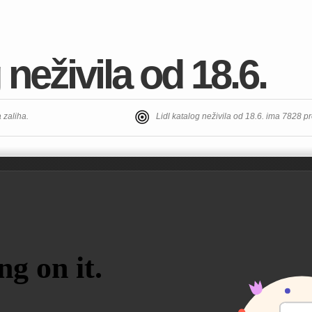
 neživila od 18.6.
a zaliha.
Lidl katalog neživila od 18.6. ima 7828 p