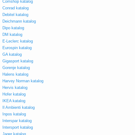
Comshop katalog
Conrad katalog
Debitel katalog
Deichmann katalog
Dipo katalog
DM katalog
E-Leclerc katalog
Eurospin katalog
GA katalog
Gigasport katalog
Gorenje katalog
Halens katalog
Harvey Norman katalog
Hervis katalog
Hofer katalog
IKEA katalog
Il Ambienti katalog
Inpos katalog
Interspar katalog
Intersport katalog
Jager katalog