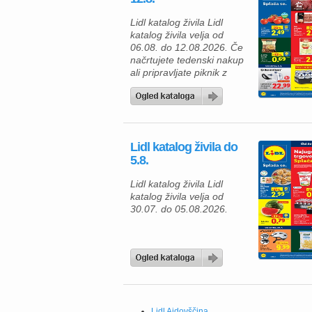
Lidl katalog živila Lidl
katalog živila velja od
06.08. do 12.08.2026. Če
načrtujete tedenski nakup
ali pripravljate piknik z
družino in prijatelji, vas v
aktualni ponudbi Lidla
čaka veliko okusnih
izdelkov po ugodnih
cenah. Izkoristite posebne
Lidl katalog živila do
akcije in ugodnosti Lidl
5.8.
Plus ter napolnite svojo
shrambo s kakovostnimi
Lidl katalog živila Lidl
živili in praktičnimi izdelki
katalog živila velja od
za dom. Za svežo […]
30.07. do 05.08.2026.
Lidl Ajdovščina