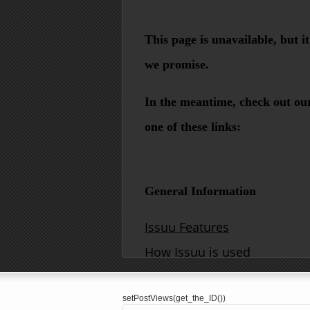
setPostViews(get_the_ID())