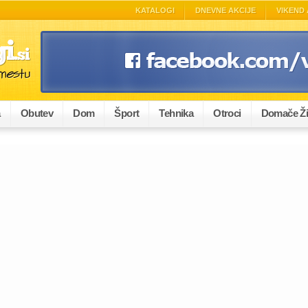
KATALOGI
DNEVNE AKCIJE
VIKEND 
a
Obutev
Dom
Šport
Tehnika
Otroci
Domače Ži