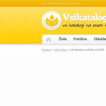
LIDL KATALOG NEŽIVILA OD 18.6.
Živila
Pohištvo
Oblačil
Katalogi
»
Lidl katalog
»
Lidl katalog neživila od 18.6.