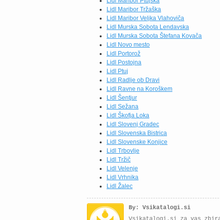
Lidl Maribor Ptujska
Lidl Maribor Tržaška
Lidl Maribor Veljka Vlahoviča
Lidl Murska Sobota Lendavska
Lidl Murska Sobota Štefana Kovača
Lidl Novo mesto
Lidl Portorož
Lidl Postojna
Lidl Ptuj
Lidl Radlje ob Dravi
Lidl Ravne na Koroškem
Lidl Šentjur
Lidl Sežana
Lidl Škofja Loka
Lidl Slovenj Gradec
Lidl Slovenska Bistrica
Lidl Slovenske Konjice
Lidl Trbovlje
Lidl Tržič
Lidl Velenje
Lidl Vrhnika
Lidl Žalec
By: Vsikatalogi.si
Vsikatalogi.si za vas zbir