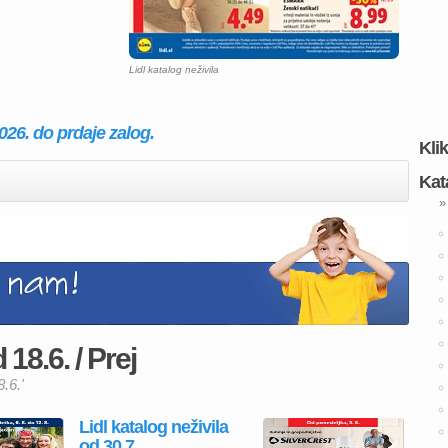
Lidl katalog neživila
2026. do prdaje zalog.
Kli
Kat
»
 18.6. / Prej
8.6.'
Lidl katalog neživila
od 30.7.