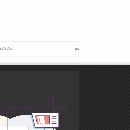
regledov
(0)