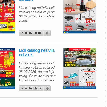
Lidl katalog neživila Lidl
katalog neživila velja od
30.07.2026. do prodaje
zalog.
Lidl katalog neživila
od 23.7.
Lidl katalog neživila Lidl
katalog neživila velja od
23.07.2026. do prodaje
zalog. Če želite svoj dom,
kuhinjo ali vrt opremiti s
praktičnimi in kakovostnimi
izdelki, je aktualna
ponudba Lidlovih neživil
odlična priložnost za
ugoden nakup. V katalogu
vas čakajo uporabni