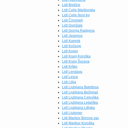
Lidl Brežice
Lidl Celje Mariborska
Lidl Celje Novi trg
Lidl Črnomelj
Lidl Domžale
Lidl Gornja Radgona
Lidl Jesenice
Lidl Kamnik
Lidl Kočevje
Lidl Koper
Lidl Kranj Koroška
Lidl Kranj Šuceva
Lidl Krško
Lidl Lendava
Lidl Lesce
Lidl Litija
Lidl Ljubljana Betettova
Lidl Ljubljana Bežigrad
Lidl Ljubljana Celovška
Lidl Ljubljana Letališka
Lidl Ljubljana Litijska
Lidl Ljutomer
Lidl Maribor Borova vas
Lidl Maribor Koroška