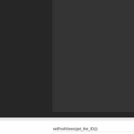
setPostViews(get_the_ID())