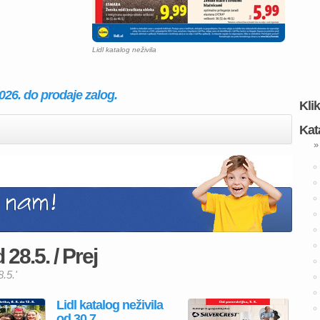
Lidl katalog neživila
2026. do prodaje zalog.
Kli
Kat
»
 28.5. / Prej
8.5.'
Lidl katalog neživila
od 30.7.