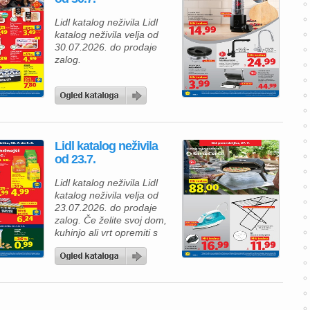
Lidl katalog neživila Lidl
katalog neživila velja od
30.07.2026. do prodaje
zalog.
Lidl katalog neživila
od 23.7.
Lidl katalog neživila Lidl
katalog neživila velja od
23.07.2026. do prodaje
zalog. Če želite svoj dom,
kuhinjo ali vrt opremiti s
praktičnimi in kakovostnimi
izdelki, je aktualna
ponudba Lidlovih neživil
odlična priložnost za
ugoden nakup. V katalogu
vas čakajo uporabni