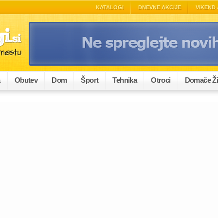
KATALOGI
DNEVNE AKCIJE
VIKEND 
a
Obutev
Dom
Šport
Tehnika
Otroci
Domače Ži