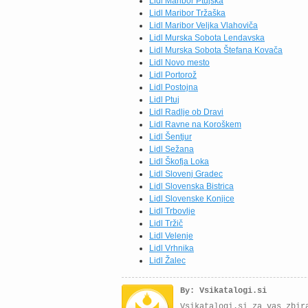
Lidl Maribor Ptujska
Lidl Maribor Tržaška
Lidl Maribor Veljka Vlahoviča
Lidl Murska Sobota Lendavska
Lidl Murska Sobota Štefana Kovača
Lidl Novo mesto
Lidl Portorož
Lidl Postojna
Lidl Ptuj
Lidl Radlje ob Dravi
Lidl Ravne na Koroškem
Lidl Šentjur
Lidl Sežana
Lidl Škofja Loka
Lidl Slovenj Gradec
Lidl Slovenska Bistrica
Lidl Slovenske Konjice
Lidl Trbovlje
Lidl Tržič
Lidl Velenje
Lidl Vrhnika
Lidl Žalec
By: Vsikatalogi.si
Vsikatalogi.si za vas zbir