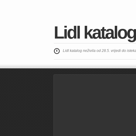
Lidl katalog
Lidl katalog neživila od 28.5. vrijedi do istek