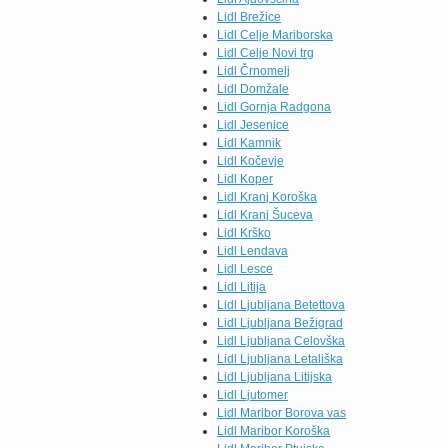
Lidl Brežice
Lidl Celje Mariborska
Lidl Celje Novi trg
Lidl Črnomelj
Lidl Domžale
Lidl Gornja Radgona
Lidl Jesenice
Lidl Kamnik
Lidl Kočevje
Lidl Koper
Lidl Kranj Koroška
Lidl Kranj Šuceva
Lidl Krško
Lidl Lendava
Lidl Lesce
Lidl Litija
Lidl Ljubljana Betettova
Lidl Ljubljana Bežigrad
Lidl Ljubljana Celovška
Lidl Ljubljana Letališka
Lidl Ljubljana Litijska
Lidl Ljutomer
Lidl Maribor Borova vas
Lidl Maribor Koroška