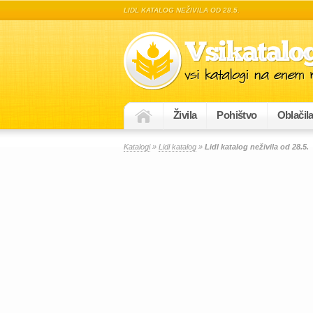
LIDL KATALOG NEŽIVILA OD 28.5.
Živila
Pohištvo
Oblačil
Katalogi
»
Lidl katalog
»
Lidl katalog neživila od 28.5.