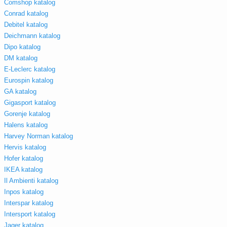
Comshop katalog
Conrad katalog
Debitel katalog
Deichmann katalog
Dipo katalog
DM katalog
E-Leclerc katalog
Eurospin katalog
GA katalog
Gigasport katalog
Gorenje katalog
Halens katalog
Harvey Norman katalog
Hervis katalog
Hofer katalog
IKEA katalog
Il Ambienti katalog
Inpos katalog
Interspar katalog
Intersport katalog
Jager katalog