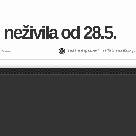
 neživila od 28.5.
a zaliha.
Lidl katalog neživila od 28.5. ima 6358 p