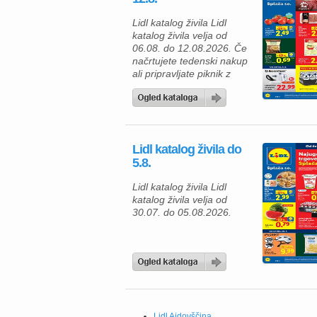
Lidl katalog živila Lidl
katalog živila velja od
06.08. do 12.08.2026. Če
načrtujete tedenski nakup
ali pripravljate piknik z
družino in prijatelji, vas v
aktualni ponudbi Lidla
čaka veliko okusnih
izdelkov po ugodnih
cenah. Izkoristite posebne
Lidl katalog živila do
akcije in ugodnosti Lidl
5.8.
Plus ter napolnite svojo
shrambo s kakovostnimi
Lidl katalog živila Lidl
živili in praktičnimi izdelki
katalog živila velja od
za dom. Za svežo […]
30.07. do 05.08.2026.
Lidl Ajdovščina