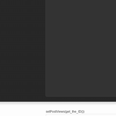
setPostViews(get_the_ID())