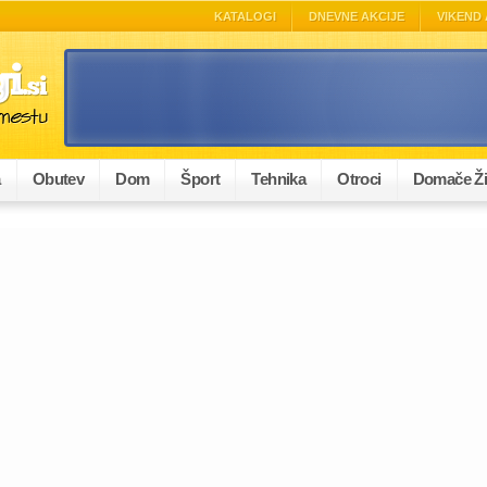
KATALOGI
DNEVNE AKCIJE
VIKEND 
a
Obutev
Dom
Šport
Tehnika
Otroci
Domače Ži