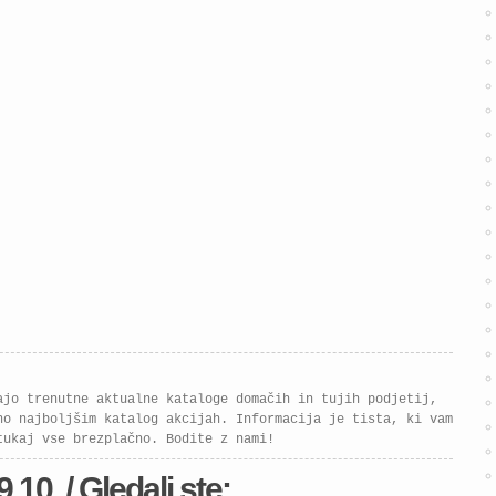
ajo trenutne aktualne kataloge domačih in tujih podjetij,
no najboljšim katalog akcijah. Informacija je tista, ki vam
tukaj vse brezplačno. Bodite z nami!
9.10. / Gledali ste: