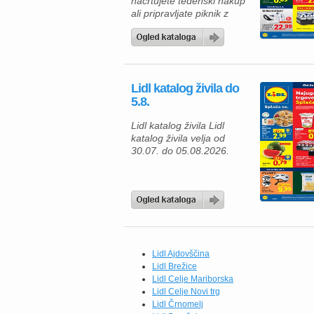
načrtujete tedenski nakup
ali pripravljate piknik z
družino in prijatelji, vas v
aktualni ponudbi Lidla
čaka veliko okusnih
izdelkov po ugodnih
cenah. Izkoristite posebne
Lidl katalog živila do
akcije in ugodnosti Lidl
5.8.
Plus ter napolnite svojo
shrambo s kakovostnimi
Lidl katalog živila Lidl
živili in praktičnimi izdelki
katalog živila velja od
za dom. Za svežo […]
30.07. do 05.08.2026.
Lidl Ajdovščina
Lidl Brežice
Lidl Celje Mariborska
Lidl Celje Novi trg
Lidl Črnomelj