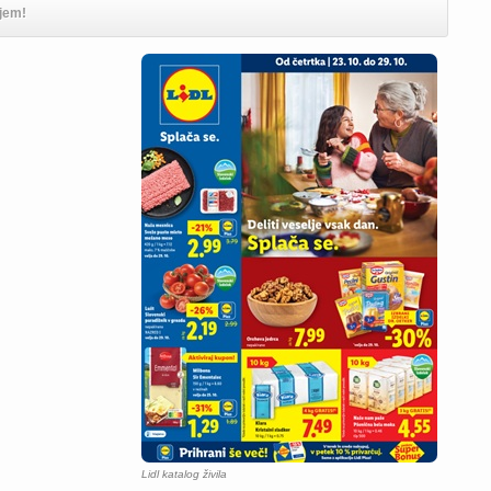
ljem!
Lidl katalog živila