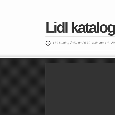
Lidl katalog
Lidl katalog živila do 29.10. veljavnost do 2