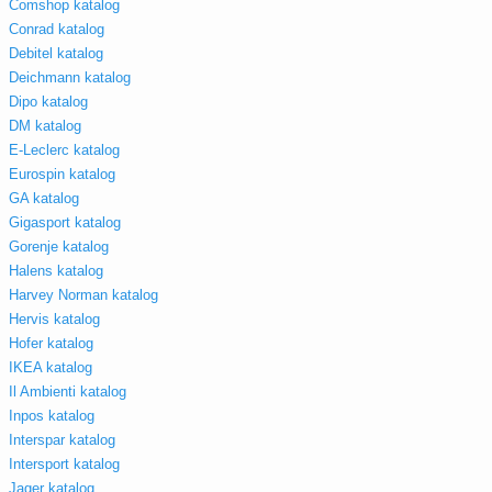
Comshop katalog
Conrad katalog
Debitel katalog
Deichmann katalog
Dipo katalog
DM katalog
E-Leclerc katalog
Eurospin katalog
GA katalog
Gigasport katalog
Gorenje katalog
Halens katalog
Harvey Norman katalog
Hervis katalog
Hofer katalog
IKEA katalog
Il Ambienti katalog
Inpos katalog
Interspar katalog
Intersport katalog
Jager katalog