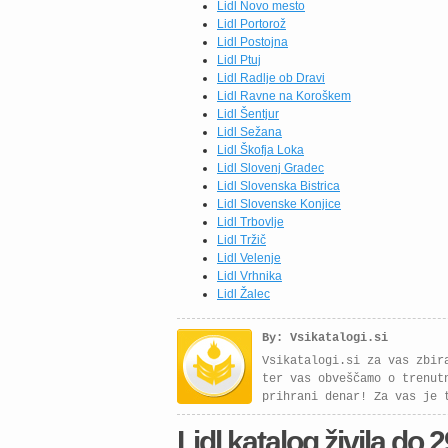
Lidl Novo mesto
Lidl Portorož
Lidl Postojna
Lidl Ptuj
Lidl Radlje ob Dravi
Lidl Ravne na Koroškem
Lidl Šentjur
Lidl Sežana
Lidl Škofja Loka
Lidl Slovenj Gradec
Lidl Slovenska Bistrica
Lidl Slovenske Konjice
Lidl Trbovlje
Lidl Tržič
Lidl Velenje
Lidl Vrhnika
Lidl Žalec
By: Vsikatalogi.si
Vsikatalogi.si za vas zbir
ter vas obveščamo o trenut
prihrani denar! Za vas je 
Lidl katalog živila do 2