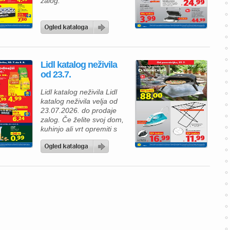
zalog.
Lidl katalog neživila
od 23.7.
Lidl katalog neživila Lidl
katalog neživila velja od
23.07.2026. do prodaje
zalog. Če želite svoj dom,
kuhinjo ali vrt opremiti s
praktičnimi in kakovostnimi
izdelki, je aktualna
ponudba Lidlovih neživil
odlična priložnost za
ugoden nakup. V katalogu
vas čakajo uporabni
gospodinjski aparati, vrtna
oprema in pripomočki, ki
bodo olajšali vsakodnevna
opravila ter poskrbeli za