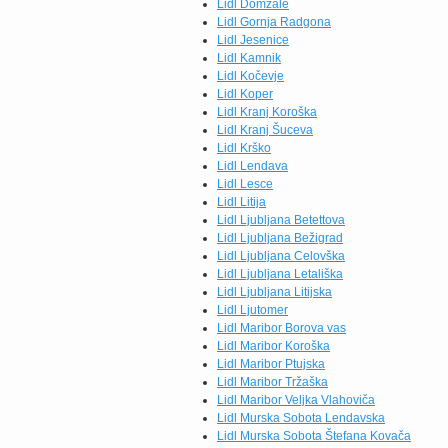
Lidl Domžale
Lidl Gornja Radgona
Lidl Jesenice
Lidl Kamnik
Lidl Kočevje
Lidl Koper
Lidl Kranj Koroška
Lidl Kranj Šuceva
Lidl Krško
Lidl Lendava
Lidl Lesce
Lidl Litija
Lidl Ljubljana Betettova
Lidl Ljubljana Bežigrad
Lidl Ljubljana Celovška
Lidl Ljubljana Letališka
Lidl Ljubljana Litijska
Lidl Ljutomer
Lidl Maribor Borova vas
Lidl Maribor Koroška
Lidl Maribor Ptujska
Lidl Maribor Tržaška
Lidl Maribor Veljka Vlahoviča
Lidl Murska Sobota Lendavska
Lidl Murska Sobota Štefana Kovača