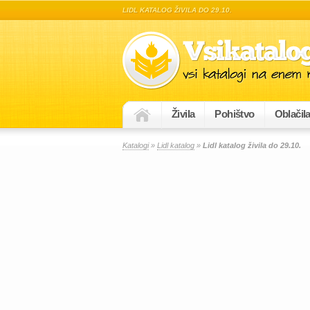
LIDL KATALOG ŽIVILA DO 29.10.
Živila
Pohištvo
Oblačil
Katalogi
»
Lidl katalog
»
Lidl katalog živila do 29.10.