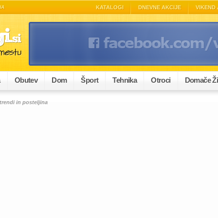
NA
KATALOGI
DNEVNE AKCIJE
VIKEND 
a
Obutev
Dom
Šport
Tehnika
Otroci
Domače Ži
rendi in posteljina