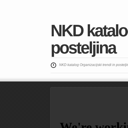
NKD katalog
posteljina
NKD katalog Organizacijski trendi in posteljin