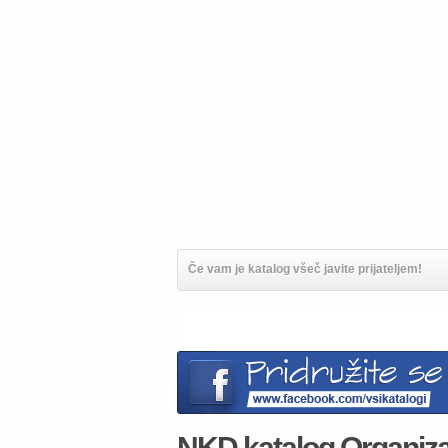
Če vam je katalog všeč javite prijateljem!
NKD katalog Organizacij