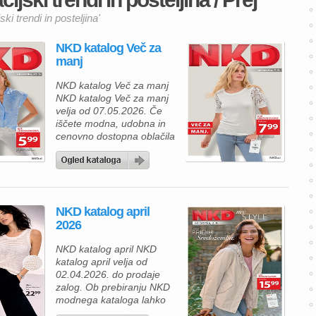
ki trendi in posteljina'
NKD katalog Več za
manj
NKD katalog Več za manj
NKD katalog Več za manj
velja od 07.05.2026. Če
iščete modna, udobna in
cenovno dostopna oblačila
za vsakdan, vas bo NKD
aktualna ponudba trgovine
NKD zagotovo navdušila.
Kolekcija prinaša lahkotne
materiale, moderne kroje
NKD katalog april
in prijetne barve, ki so
2026
popolna izbira za
pomladne in poletne dni.
NKD katalog april NKD
Posebej izstopajo izdelki iz
katalog april velja od
lana […]
02.04.2026. do prodaje
zalog. Ob prebiranju NKD
modnega kataloga lahko
hitro opazite, da gre za