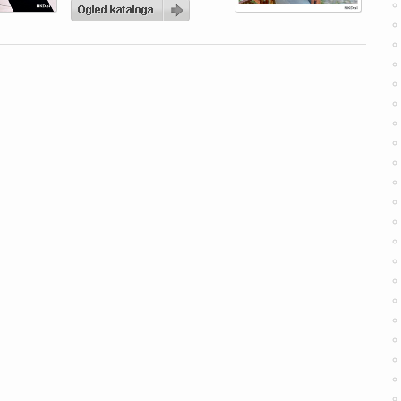
zelo privlačno ponudbo
oblačil, kjer so poudarjeni
sodobni kroji, udobni
materiali in dostopne
cene. Če iščete nekaj za
vsakodnevni, a še vedno
trendovski videz, vas bo
zagotovo pritegnil jeans
brezrokavnik z bombažem
[…]