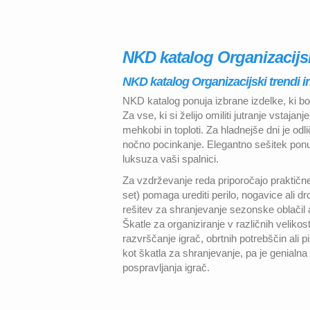
NKD katalog Organizacijski
NKD katalog Organizacijski trendi in
NKD katalog ponuja izbrane izdelke, ki b
Za vse, ki si želijo omiliti jutranje vstajan
mehkobi in toploti. Za hladnejše dni je odli
nočno pocinkanje. Elegantno sešitek ponu
luksuza vaši spalnici.
Za vzdrževanje reda priporočajo praktične 
set) pomaga urediti perilo, nogavice ali dr
rešitev za shranjevanje sezonske oblačil a
Škatle za organiziranje v različnih velik
razvrščanje igrač, obrtnih potrebščin ali p
kot škatla za shranjevanje, pa je genialna
pospravljanja igrač.