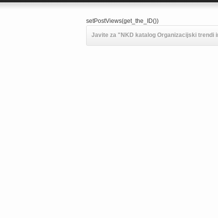
setPostViews(get_the_ID())
Javite za "NKD katalog Organizacijski trendi in