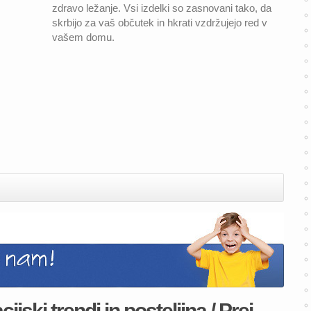
zdravo ležanje. Vsi izdelki so zasnovani tako, da
skrbijo za vaš občutek in hkrati vzdržujejo red v
vašem domu.
ski trendi in posteljina / Prej