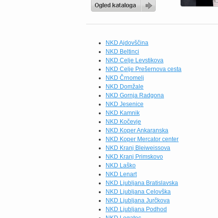
NKD Ajdovščina
NKD Beltinci
NKD Celje Levstikova
NKD Celje Prešernova cesta
NKD Črnomelj
NKD Domžale
NKD Gornja Radgona
NKD Jesenice
NKD Kamnik
NKD Kočevje
NKD Koper Ankaranska
NKD Koper Mercator center
NKD Kranj Bleiweissova
NKD Kranj Primskovo
NKD Laško
NKD Lenart
NKD Ljubljana Bratislavska
NKD Ljubljana Celovška
NKD Ljubljana Jurčkova
NKD Ljubljana Podhod