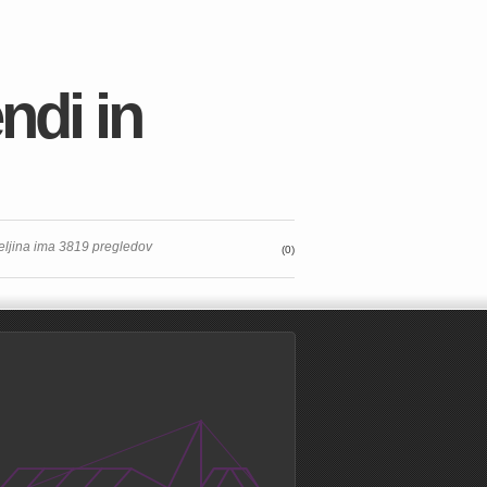
ndi in
teljina ima 3819 pregledov
(0)