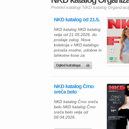
Pretekli katalogi 'NKD katalog Organizacijs
NKD katalog od 21.5.
NKD katalog NKD katalog
velja od 21.05.2026. do
prodaje zalog. Nova
kolekcija v NKD katalogu
prinaša modne, udobne in
lahkotne kose za
vsakodnevne kombinacije,
ki so kot nalašč za
pomladne in poletne dni.
Katalog navdušuje z
nežnimi materiali,
NKD katalog Črno
modernimi kroji in
sreča belo
prijetnimi barvami,
obenem pa številni izdelki
NKD katalog Črno sreča
izpolnjujejo standard
belo NKD katalog Črno
OEKO-TEX Standard 100,
sreča belo velja od
kar pomeni, da […]
09.04.2026.