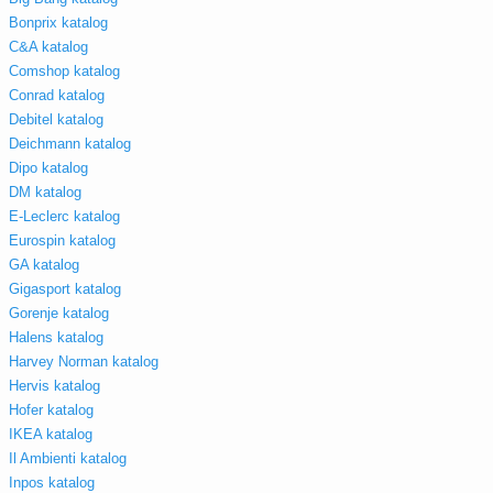
Bonprix katalog
C&A katalog
Comshop katalog
Conrad katalog
Debitel katalog
Deichmann katalog
Dipo katalog
DM katalog
E-Leclerc katalog
Eurospin katalog
GA katalog
Gigasport katalog
Gorenje katalog
Halens katalog
Harvey Norman katalog
Hervis katalog
Hofer katalog
IKEA katalog
Il Ambienti katalog
Inpos katalog