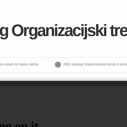
 Organizacijski tre
a vrijedi do isteka zaliha.
NKD katalog Organizacijski trendi in pos