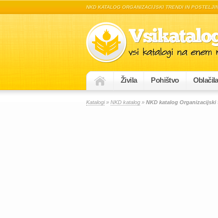
NKD KATALOG ORGANIZACIJSKI TRENDI IN POSTELJI
Živila
Pohištvo
Oblačil
Katalogi
»
NKD katalog
»
NKD katalog Organizacijski t