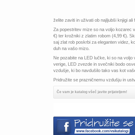
želite zaviti in uživati ob najljubši knjigi ali 
Za popestritev mize so na voljo kozarec v 
€) ter krožniki z zlatim robom (4,99 €). S
saj zlat rob poskrbi za eleganten videz, 
duh na vašo mizo.
Ne pozabite na LED lučke, ki so na voljo v
verige, LED zvezde in svečniki bodo osvetli
vzdušje, ki bo navdušilo tako vas kot vaš
Pridružite se prazničnemu vzdušju in ustv
Če vam je katalog všeč javite prijateljem!