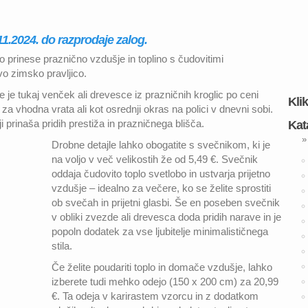
1.2024. do razprodaje zalog.
 prinese praznično vzdušje in toplino s čudovitimi
avo zimsko pravljico.
e je tukaj venček ali drevesce iz prazničnih kroglic po ceni
Kli
za vhodna vrata ali kot osrednji okras na polici v dnevni sobi.
i prinaša pridih prestiža in prazničnega blišča.
Kat
»
Drobne detajle lahko obogatite s svečnikom, ki je
na voljo v več velikostih že od 5,49 €. Svečnik
oddaja čudovito toplo svetlobo in ustvarja prijetno
vzdušje – idealno za večere, ko se želite sprostiti
ob svečah in prijetni glasbi. Še en poseben svečnik
v obliki zvezde ali drevesca doda pridih narave in je
popoln dodatek za vse ljubitelje minimalističnega
stila.
Če želite poudariti toplo in domače vzdušje, lahko
izberete tudi mehko odejo (150 x 200 cm) za 20,99
€. Ta odeja v karirastem vzorcu in z dodatkom