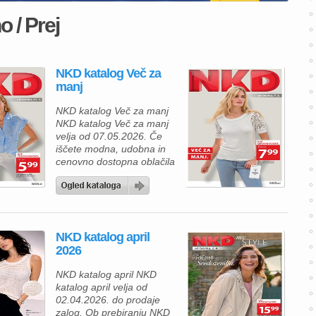
 / Prej
NKD katalog Več za
manj
NKD katalog Več za manj
NKD katalog Več za manj
velja od 07.05.2026. Če
iščete modna, udobna in
cenovno dostopna oblačila
za vsakdan, vas bo NKD
aktualna ponudba trgovine
NKD zagotovo navdušila.
Kolekcija prinaša lahkotne
materiale, moderne kroje
NKD katalog april
in prijetne barve, ki so
2026
popolna izbira za
pomladne in poletne dni.
NKD katalog april NKD
Posebej izstopajo izdelki iz
katalog april velja od
lana […]
02.04.2026. do prodaje
zalog. Ob prebiranju NKD