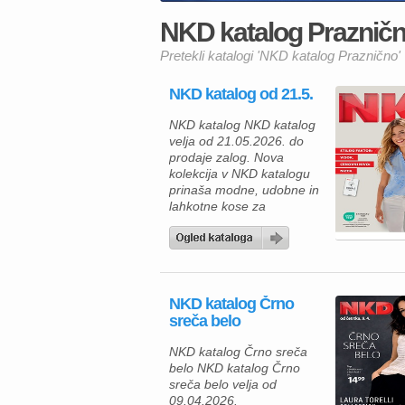
NKD katalog Praznično
Pretekli katalogi 'NKD katalog Praznično'
NKD katalog od 21.5.
NKD katalog NKD katalog
velja od 21.05.2026. do
prodaje zalog. Nova
kolekcija v NKD katalogu
prinaša modne, udobne in
lahkotne kose za
vsakodnevne kombinacije,
ki so kot nalašč za
pomladne in poletne dni.
Katalog navdušuje z
nežnimi materiali,
NKD katalog Črno
modernimi kroji in
sreča belo
prijetnimi barvami,
obenem pa številni izdelki
NKD katalog Črno sreča
izpolnjujejo standard
belo NKD katalog Črno
OEKO-TEX Standard 100,
sreča belo velja od
kar pomeni, da […]
09.04.2026.