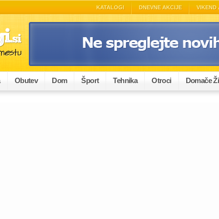
KATALOGI
DNEVNE AKCIJE
VIKEND 
a
Obutev
Dom
Šport
Tehnika
Otroci
Domače Ži