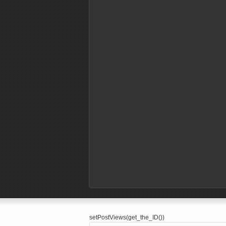
setPostViews(get_the_ID())