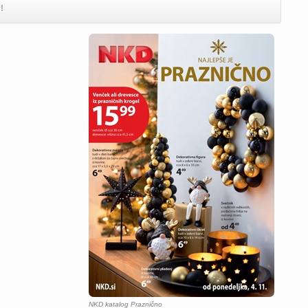
!
NKD katalog Praznično