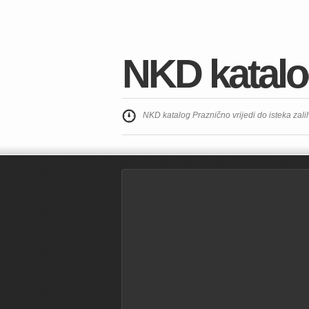
NKD katalo
NKD katalog Praznično vrijedi do isteka zali