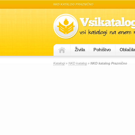
NKD KATALOG PRAZNIČNO
Živila
Pohištvo
Oblačil
Katalogi
»
NKD katalog
»
NKD katalog Praznično