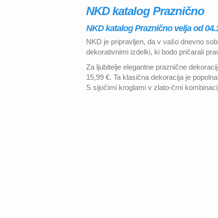
NKD katalog Praznično
NKD katalog Praznično velja od 04.1
NKD je pripravljen, da v vašo dnevno sobo
dekorativnimi izdelki, ki bodo pričarali pr
Za ljubitelje elegantne praznične dekoracij
15,99 €. Ta klasična dekoracija je popolna 
S sijočimi kroglami v zlato-črni kombinacij