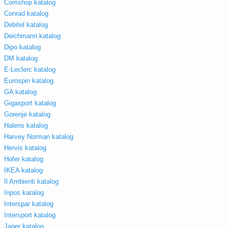
Comshop katalog
Conrad katalog
Debitel katalog
Deichmann katalog
Dipo katalog
DM katalog
E-Leclerc katalog
Eurospin katalog
GA katalog
Gigasport katalog
Gorenje katalog
Halens katalog
Harvey Norman katalog
Hervis katalog
Hofer katalog
IKEA katalog
Il Ambienti katalog
Inpos katalog
Interspar katalog
Intersport katalog
Jager katalog