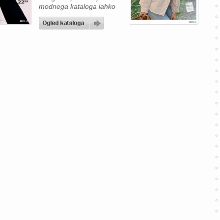
modnega kataloga lahko
hitro opazite, da gre za
zelo privlačno ponudbo
oblačil, kjer so poudarjeni
sodobni kroji, udobni
materiali in dostopne
cene. Če iščete nekaj za
vsakodnevni, a še vedno
trendovski videz, vas bo
zagotovo pritegnil jeans
brezrokavnik z bombažem
[…]