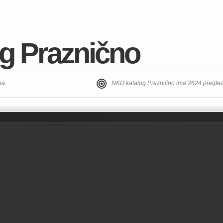
g Praznično
ha.
NKD katalog Praznično ima 2624 pregle