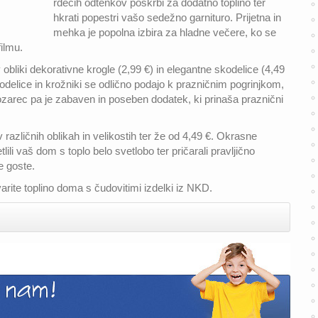
rdečih odtenkov poskrbi za dodatno toplino ter
hkrati popestri vašo sedežno garnituro. Prijetna in
mehka je popolna izbira za hladne večere, ko se
filmu.
obliki dekorativne krogle (2,99 €) in elegantne skodelice (4,49
kodelice in krožniki se odlično podajo k prazničnim pogrinjkom,
kozarec pa je zabaven in poseben dodatek, ki prinaša praznični
 različnih oblikah in velikostih ter že od 4,49 €. Okrasne
li vaš dom s toplo belo svetlobo ter pričarali pravljično
e goste.
arite toplino doma s čudovitimi izdelki iz NKD.