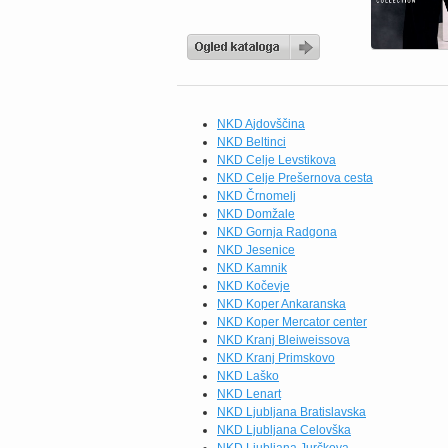
NKD Ajdovščina
NKD Beltinci
NKD Celje Levstikova
NKD Celje Prešernova cesta
NKD Črnomelj
NKD Domžale
NKD Gornja Radgona
NKD Jesenice
NKD Kamnik
NKD Kočevje
NKD Koper Ankaranska
NKD Koper Mercator center
NKD Kranj Bleiweissova
NKD Kranj Primskovo
NKD Laško
NKD Lenart
NKD Ljubljana Bratislavska
NKD Ljubljana Celovška