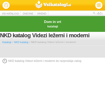
VSI KATALOGI
DNEVNE
VIKEND
IŠČI
Dom in vrt
katalogi
NKD katalog Videzi ležerni i moderni
Katalogi
»
NKD katalog
»
NKD katalog Videzi ležerni i moderni
NKD katalog Videzi ležerni i moderni do razprodaje zalog.