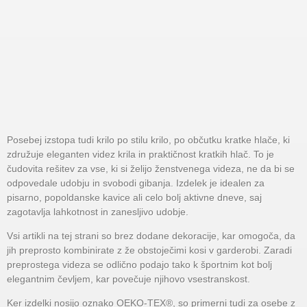
Posebej izstopa tudi krilo po stilu krilo, po občutku kratke hlače, ki
združuje eleganten videz krila in praktičnost kratkih hlač. To je
čudovita rešitev za vse, ki si želijo ženstvenega videza, ne da bi se
odpovedale udobju in svobodi gibanja. Izdelek je idealen za
pisarno, popoldanske kavice ali celo bolj aktivne dneve, saj
zagotavlja lahkotnost in zanesljivo udobje.
Vsi artikli na tej strani so brez dodane dekoracije, kar omogoča, da
jih preprosto kombinirate z že obstoječimi kosi v garderobi. Zaradi
preprostega videza se odlično podajo tako k športnim kot bolj
elegantnim čevljem, kar povečuje njihovo vsestranskost.
Ker izdelki nosijo oznako OEKO-TEX®, so primerni tudi za osebe z