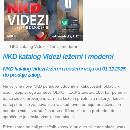
NKD katalog Videzi ležerni i moderni
NKD katalog Videzi ležerni i moderni
NKD katalog Videzi ležerni i moderni velja od 01.12.2025.
do prodaje zalog.
Na voljo je nova NKD ponudba udobnih in kakovostnih oblačil, ki
izpolnjujejo stroge zahteve OEKO-TEX® Standard 100, kar pomeni,
da so izdelki preverjeni, varni za kožo in prijetni za nošenje. Izdelki
na tej strani so zasnovani za vsakodnevno udobje, praktičnost in
sodoben videz, zaradi česar so odlična izbira za prehodne dni in
sproščene jesensko-zimske kombinacije.
Eden izmed najbolj privlačnih kosov je pulover ali jeans hlače, vsak