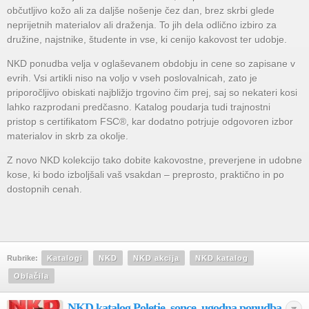
občutljivo kožo ali za daljše nošenje čez dan, brez skrbi glede
neprijetnih materialov ali draženja. To jih dela odlično izbiro za
družine, najstnike, študente in vse, ki cenijo kakovost ter udobje.
NKD ponudba velja v oglaševanem obdobju in cene so zapisane v
evrih. Vsi artikli niso na voljo v vseh poslovalnicah, zato je
priporočljivo obiskati najbližjo trgovino čim prej, saj so nekateri kosi
lahko razprodani predčasno. Katalog poudarja tudi trajnostni
pristop s certifikatom FSC®, kar dodatno potrjuje odgovoren izbor
materialov in skrb za okolje.
Z novo NKD kolekcijo tako dobite kakovostne, preverjene in udobne
kose, ki bodo izboljšali vaš vsakdan – preprosto, praktično in po
dostopnih cenah.
Rubrike:
Katalogi
NKD
NKD akcija
NKD katalog
Oblačila
NKD katalog Poletje, sonce, ugodna ponudba