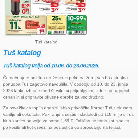
Tuš katalog
Tuš katalog
Tuš katalog velja od 10.06. do 23.06.2026.
Če načrtujete poletna druženja in peko na žaru, vas bo aktualna
ponudba Tuš zagotovo navdušila. V obdobju od 10. do 23. junija
2026 lahko izbirate med številnimi priljubljenimi izdelki po ugodnih
cenah in si pripravite okusne obroke za vso družino.
Za osvežitev v toplih dneh si lahko privoščite Kornet Tuš z okusom
vanilje ali čokolade. Pakiranje s šestimi sladoledi po 115 ml je s Tuš
klub kartico na voljo za samo 1,69 €. Odlično se poda kot sladica
po kosilu ali kot osvežilna poslastica ob sproščanju na terasi.