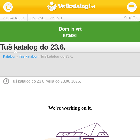
VSI KATALOGI
DNEVNE
VIKEND
IŠČI
Dom in vrt
katalogi
Tuš katalog do 23.6.
Katalogi
»
Tuš katalog
»
Tuš katalog do 23.6.
Tuš katalog do 23.6. velja do 23.06.2026.