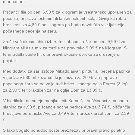
marinadami.
Piščančji file po ceni 6,99 € za kilogram je vsestransko uporaben za
pečenje, pripravo testenin ali lahkih poletnih solat. Svinjska rebra
brez kosti za 4,89 € na kilogram pa bodo navdušila vse ljubitelje
počasnega pečenja na žaru.
Za še več okusa lahko izberete klobaso za žar po ceni 9,99 € za
kilogram ali Asia mix za tortilje za prav tako 9,99 € na kilogram. S
temi izdelki boste hitro pripravili okusne obroke za druženje s
prijatelji.
Med dodatki za žar izstopa Mikado ajvar, pinđur ali pečena paprika
v gorčici v 580 ml kozarcu, ki je znižan za 20 %. Za pripravo
popolnega žara so na voljo tudi briketi lesnega oglja Forest (3 kg)
za 2,99 € ter praktičen žar na oglje Dom za 13,99 €.
V hladilniku ne smejo manjkati niti Kamniški odščipanci z mesnato
slanino za 4,99 €, piščančje sočne bedrce Ave za 3,74 €, piščančje
hrustljave perutničke Ave za 3,49 € ter narezek pršut Jomi za 2,39
€.
S tako bogato ponudbo boste brez težav pripravili pravo poletno