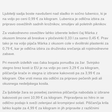
Ljubitelji sadja boste navdušeni nad sladko in sočno lubenico, ki je
na voljo po ceni 0,99 € za kilogram. Lubenica je odlična izbira za
pripravo osvežilnih sadnih krožnikov, smutijev ali poletnih piknikov.
Za vsakodnevno osvežitev lahko izberete ledeni čaj Márka z
okusom limone ali breskve v pločevinki 0,33 l za samo 0,45 €. Prav
tako je na voljo pijača Márka z okusom cole v dvolitrski plastenki za
0,79 €, kar je odlična izbira za družinska srečanja ali rojstnodnevne
zabave.
Pri mesnih izdelkih vas čaka bogata ponudba za žar. Svinjsko
stegno brez kosti iz EU je na voljo po ceni 3,29 € za kilogram,
piščančje krače in stegna iz izbrane kakovosti pa za 3,99 € za
kilogram. Obe vrsti mesa sta odlični za pripravo pečenih jedi ali
okusnega nedeljskega kosila.
Za ljubitelje žara so posebej zanimiva piščančja nabodala iz izbrane
kakovosti po ceni 10,99 € za kilogram. Pripravljena so hitro in se
odlično podajo k sveži zelenjavi ali krompirjevi solati. Piščančja krila
lahko kupite za 4,99 € za kilogram in jih pripravite z različnimi