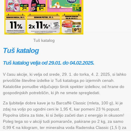
Tuš katalog
Tuš katalog
Tuš katalog velja od 29.01. do 04.02.2025.
V času akcije, ki velja od srede, 29. 1. do torka, 4. 2. 2025, si lahko
privoščite številne izdelke iz Tuš kataloga po izjemnih cenah.
Kataloške ponudbe vključujejo širok spekter izdelkov, od hrane do
gospodinjskih potrebščin, ki jih ne smete spregledati.
Za ljubitelje dobre kave je tu Barcaffè Classic (mleta, 100 g), ki je
zdaj na voljo po ugodni ceni le 1,95 €, kar pomeni 23 % popust.
Popolna izbira za tiste, ki si želijo začeti dan z energijo in okusom!
Poleg tega so v akciji tudi pomaranče, pakirane po 2 kg, za samo
0,99 € na kilogram, ter mineralna voda Radenska Classic (1,5 l) za