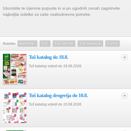
Izkoristite te izjemne popuste in si po ugodnih cenah zagotovite
najboljše izdelke za vaše vsakodnevne potrebe.
Rubrike:
Katalogi
Tuš
Tuš akcija
Tuš katalog
Živila
Tuš katalog do 18.8.
Tuš katalog vrijedi do 18.08.2026.
Tuš katalog drogerija do 10.8.
Tuš katalog vrijedi do 10.08.2026.