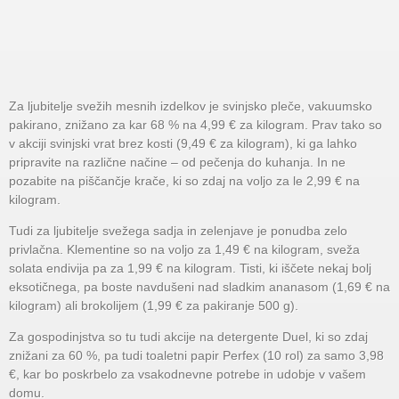
Za ljubitelje svežih mesnih izdelkov je svinjsko pleče, vakuumsko
pakirano, znižano za kar 68 % na 4,99 € za kilogram. Prav tako so
v akciji svinjski vrat brez kosti (9,49 € za kilogram), ki ga lahko
pripravite na različne načine – od pečenja do kuhanja. In ne
pozabite na piščančje krače, ki so zdaj na voljo za le 2,99 € na
kilogram.
Tudi za ljubitelje svežega sadja in zelenjave je ponudba zelo
privlačna. Klementine so na voljo za 1,49 € na kilogram, sveža
solata endivija pa za 1,99 € na kilogram. Tisti, ki iščete nekaj bolj
eksotičnega, pa boste navdušeni nad sladkim ananasom (1,69 € na
kilogram) ali brokolijem (1,99 € za pakiranje 500 g).
Za gospodinjstva so tu tudi akcije na detergente Duel, ki so zdaj
znižani za 60 %, pa tudi toaletni papir Perfex (10 rol) za samo 3,98
€, kar bo poskrbelo za vsakodnevne potrebe in udobje v vašem
domu.